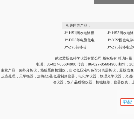
相关同类产品：
JY-HS1回收电泳槽
JY-HS2回收电
JY-DD3等电聚焦电泳槽
JY-YP2圆盘电
JY-ZY6转移芯
JY-ZY5转移电泳
武汉爱斯佩科学仪器有限公司 版权所有 总访问量
电话：86-027-85604906 传真：86-027-85604906 邮箱：
26
主营产品：
紫外分析仪，核酸蛋白检测仪，自动低压液相色谱分离层析仪，凝胶成像
反应处理，天平衡器，加热/恒温/低温制冷仪器，电化学仪器，物理光学仪器，光谱
油仪器，农产品质检仪器，机械机修，仪器仪表，