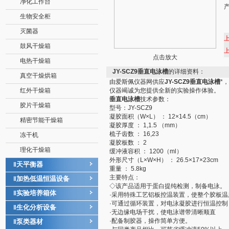
净化工作台
生物安全柜
灭菌器
鼓风干燥箱
点击放大
电热干燥箱
JY-SCZ9垂直电泳槽
的详细资料：
真空干燥烘箱
由爱斯佩仪器网供应
JY-SCZ9垂直电泳槽
*
红外干燥箱
仪器竭诚为您提供全新的实验操作体验。
垂直电泳槽
技术参数：
胶片干燥箱
型号：JY-SCZ9
凝胶面积（W×L） ： 12×14.5（cm）
精密节能干燥箱
凝胶厚度 ： 1,1.5 （mm）
梳子齿数 ： 16,23
冻干机
凝胶板数 ： 2
理化干燥箱
缓冲液容积 ： 1200（ml）
外形尺寸（L×W×H） ： 26.5×17×23cm
天平衡器
‖
重量 ： 5.8kg
主要特点：
加热低温恒温设备
‖
◇该产品适用于蛋白提纯检测，制备电泳。
实验培养箱体
‖
·采用特殊工艺铝板控温装置，使整个胶板温
·可通过循环装置，对电泳凝胶进行恒温控制
生化分析设备
‖
·无边缘电场干扰，使电泳谱带清晰顺直
·配备制胶器，操作简单方便。
泵类器材
‖