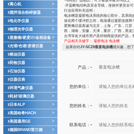
·与同类产品相比，可节省缓冲液50%以上
离心机
‖
·开盖断电结构及安全导线，使操作更安全可
行业应用补充说明：
搅拌混合粉碎振荡
‖
电泳槽是凝胶电泳系统的核心部分，其系统
电化学仪器
放在两个缓冲腔之间，电场通过凝胶连接两
‖
爱斯佩仪器真诚与北京，上海，广东，江苏
物理光学仪器
‖
西，湖南，安徽，天津，重庆，广西，黑龙
台湾等各大城市用户及经销商提供的产品，
显微镜/硬度计/金相设备
‖
产品相关关键字：
凝胶电泳
电泳槽
光谱/色谱/质谱仪器
‖
如果你对
JY-SCZ9垂直电泳槽
感兴趣，想
粮油仪器
‖
药检仪器
‖
产品：
石油仪器
‖
仪器仪表
‖
您的单位：
环境气象仪器
‖
耗材/玻璃仪器
‖
日本ALP
‖
您的姓名：
美国哈希HACH
‖
美国通用GE
‖
联系电话：
德国BRAND普兰德
‖