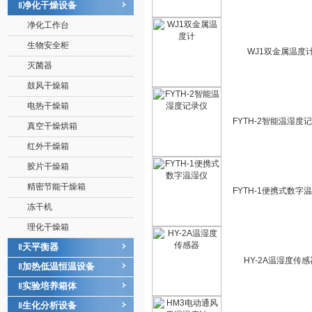
净化干燥设备
‖
净化工作台
生物安全柜
WJ1双金属温度
灭菌器
鼓风干燥箱
电热干燥箱
FYTH-2智能温湿度
真空干燥烘箱
红外干燥箱
胶片干燥箱
精密节能干燥箱
FYTH-1便携式数字
冻干机
理化干燥箱
天平衡器
‖
HY-2A温湿度传感
加热低温恒温设备
‖
实验培养箱体
‖
生化分析设备
‖