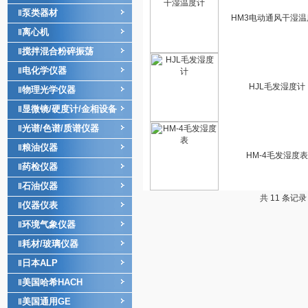
泵类器材
‖
HM3电动通风干湿温
离心机
‖
搅拌混合粉碎振荡
‖
电化学仪器
‖
HJL毛发湿度计
物理光学仪器
‖
显微镜/硬度计/金相设备
‖
光谱/色谱/质谱仪器
‖
粮油仪器
‖
HM-4毛发湿度表
药检仪器
‖
石油仪器
‖
共 11 条记录
仪器仪表
‖
环境气象仪器
‖
耗材/玻璃仪器
‖
日本ALP
‖
美国哈希HACH
‖
美国通用GE
‖