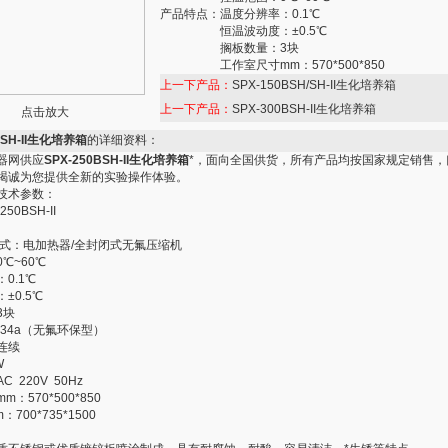
产品特点：
温度分辨率：0.1℃
恒温波动度：±0.5℃
搁板数量：3块
工作室尺寸mm：570*500*850
上一下产品：
SPX-150BSH/SH-II生化培养箱
上一下产品：
SPX-300BSH-II生化培养箱
点击放大
BSH-II生化培养箱
的详细资料：
器网供应
SPX-250BSH-II生化培养箱
*，面向全国供货，所有产品均按国家规定销售，
竭诚为您提供全新的实验操作体验。
技术参数：
50BSH-II
方式：电加热器/全封闭式无氟压缩机
℃~60℃
0.1℃
±0.5℃
3块
34a（无氟环保型）
连续
W
 220V 50Hz
：570*500*850
700*735*1500