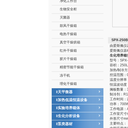
净化工作台
生物安全柜
灭菌器
鼓风干燥箱
电热干燥箱
SPX-250
真空干燥烘箱
由爱斯佩仪
红外干燥箱
爱斯佩仪器
生化培养箱
胶片干燥箱
型号：SPX-2
容积：250L
精密节能干燥箱
加热/制冷
控温范围：0
冻干机
温度分辨率：
理化干燥箱
恒温波动度：
搁板数量：
天平衡器
‖
制冷剂：R1
工作时间：
加热低温恒温设备
‖
功率：700
实验培养箱体
‖
工作电源：AC
工作室尺寸mm
生化分析设备
‖
外形尺寸mm：
主要特点：
泵类器材
‖