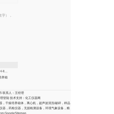
数字），
SPX-60BSH/SH-II生化培养箱
化培养箱
15 联系人：王经理
理登陆
技术支持：
化工仪器网
器，干燥培养箱体，离心机，超声波清洗/破碎，样品
壤仪器，药检仪器，无损检测设备，环境气象设备，粮
com
GoogleSitemap