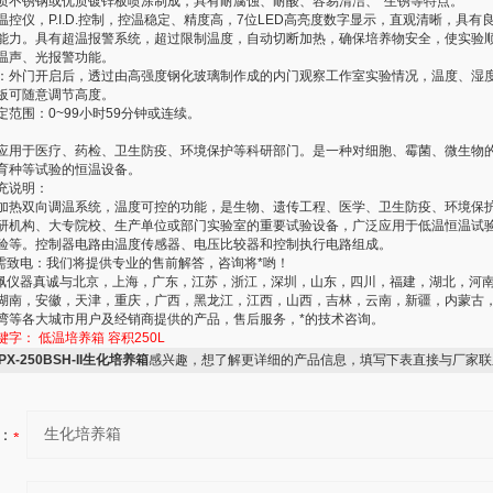
质不锈钢或优质镀锌板喷涂制成，具有耐腐蚀、耐酸、容易清洁、*生锈等特点。
温控仪，P.I.D.控制，控温稳定、精度高，7位LED高亮度数字显示，直观清晰，具有
能力。具有超温报警系统，超过限制温度，自动切断加热，确保培养物安全，使实验
温声、光报警功能。
：外门开启后，透过由高强度钢化玻璃制作成的内门观察工作室实验情况，温度、湿
板可随意调节高度。
定范围：0~99小时59分钟或连续。
应用于医疗、药检、卫生防疫、环境保护等科研部门。是一种对细胞、霉菌、微生物
育种等试验的恒温设备。
充说明：
加热双向调温系统，温度可控的功能，是生物、遗传工程、医学、卫生防疫、环境保
研机构、大专院校、生产单位或部门实验室的重要试验设备，广泛应用于低温恒温试
验等。控制器电路由温度传感器、电压比较器和控制执行电路组成。
只需致电：我们将提供专业的售前解答，咨询将*哟！
斯佩仪器真诚与北京，上海，广东，江苏，浙江，深圳，山东，四川，福建，湖北，河
湖南，安徽，天津，重庆，广西，黑龙江，江西，山西，吉林，云南，新疆，内蒙古
湾等各大城市用户及经销商提供的产品，售后服务，*的技术咨询。
键字：
低温培养箱
容积250L
PX-250BSH-II生化培养箱
感兴趣，想了解更详细的产品信息，填写下表直接与厂家联
：