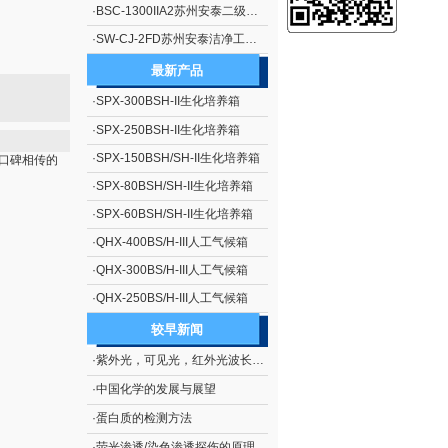
·
BSC-1300IIA2苏州安泰二级生物安全柜（停产）
·
SW-CJ-2FD苏州安泰洁净工作台单人单面、垂直送风 净化工作台 超净工作台
最新产品
·
SPX-300BSH-II生化培养箱
·
SPX-250BSH-II生化培养箱
·
SPX-150BSH/SH-II生化培养箱
口碑相传的
·
SPX-80BSH/SH-II生化培养箱
·
SPX-60BSH/SH-II生化培养箱
·
QHX-400BS/H-III人工气候箱
·
QHX-300BS/H-III人工气候箱
·
QHX-250BS/H-III人工气候箱
较早新闻
·
紫外光，可见光，红外光波长范围
·
中国化学的发展与展望
·
蛋白质的检测方法
·
荧光渗透/染色渗透探伤的原理