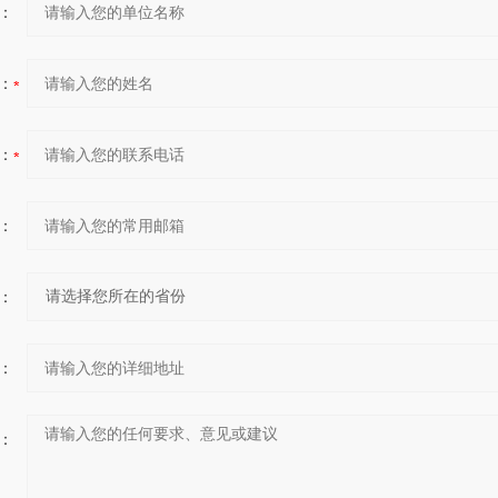
：
：
：
：
：
：
：