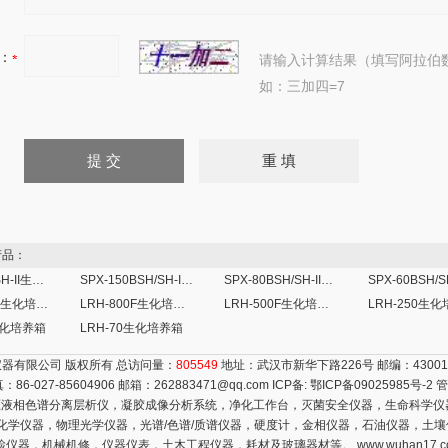
：
请输入计算结果（填写阿拉伯
如：三加四=7
品：
SPX-300BSH-II生化培养箱
SPX-150BSH/SH-II生化培养箱
SPX-80BSH/SH-II生化培养箱
LRH-1000F生化培养箱
LRH-800F生化培养箱
LRH-500F生化培养箱
LRH-250生
0生化培养箱
LRH-70生化培养箱
器有限公司 版权所有 总访问量：
805549
地址：武汉市新华下路226号 邮编：4300
真：86-027-85604906 邮箱：
262883471@qq.com
ICP备:
鄂ICP备09025985号-2
管
液相色谱分离层析仪，凝胶成像分析系统，净化工作台，灭菌安全仪器，生命科学仪
电化学仪器，物理光学仪器，光谱/色谱/质谱仪器，硬度计，金相仪器，石油仪器，土
检仪器，机械机修，仪器仪表，土木工程仪器，耗材及玻璃器材等。
www.wuhan17.