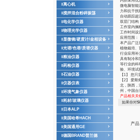
内胆采用优
离心机
‖
微电脑智能
力和抗干扰
搅拌混合粉碎振荡
‖
自动跟踪超
电化学仪器
双层门结构
‖
工作室内搁
物理光学仪器
‖
工作时间设
应用范围：
显微镜/硬度计/金相设备
‖
本产品广泛
光谱/色谱/质谱仪器
‖
植物栽培、
行业应用补
粮油仪器
‖
具有制冷和
等行业的科
药检仪器
‖
验、环境试
石油仪器
‖
【1】 您
【2】 爱
仪器仪表
‖
北，陕西，
州，中国台
环境气象仪器
‖
产品相关关
耗材/玻璃仪器
‖
如果你对
S
日本ALP
‖
美国哈希HACH
‖
产品
美国通用GE
‖
德国BRAND普兰德
‖