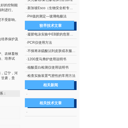
良好的控制能
·
新加坡Esco（生物安全柜专业厂商）
顺利进行。
·
PH值的测定—玻璃电极法
度不受影响。
较早技术文章
·
凝胶电泳实验中EB胶的危害及处理措施
的培养保护及
·
PCR仪使用方法
·
不慎将浓硫酸沾到皮肤或衣服上的处理方法
护、农林畜牧
验、培养试
·
1200度马弗炉使用说明书
·
核酸蛋白检测仪使用说明书
南，辽宁，河
·
检查实验装置气密性的常用方法
，甘肃，贵
相关新闻
系：
·
相关技术文章
·