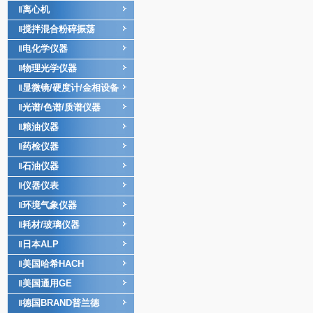
离心机
‖
搅拌混合粉碎振荡
‖
电化学仪器
‖
物理光学仪器
‖
显微镜/硬度计/金相设备
‖
光谱/色谱/质谱仪器
‖
粮油仪器
‖
药检仪器
‖
石油仪器
‖
仪器仪表
‖
环境气象仪器
‖
耗材/玻璃仪器
‖
日本ALP
‖
美国哈希HACH
‖
美国通用GE
‖
德国BRAND普兰德
‖