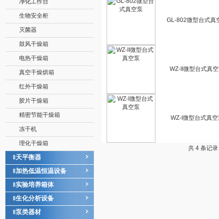
净化工作台
生物安全柜
GL-802微型台式真
灭菌器
鼓风干燥箱
电热干燥箱
WZ-II微型台式真
真空干燥烘箱
红外干燥箱
胶片干燥箱
精密节能干燥箱
WZ-I微型台式真空
冻干机
理化干燥箱
共 4 条记
天平衡器
‖
加热低温恒温设备
‖
实验培养箱体
‖
生化分析设备
‖
泵类器材
‖