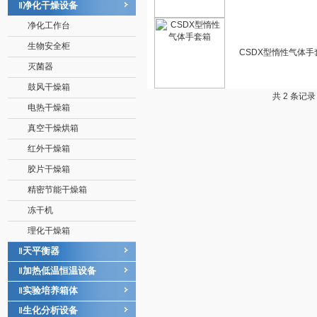
净化干燥设备
‖
净化工作台
生物安全柜
CSDX型惰性气体手
灭菌器
鼓风干燥箱
共 2 条记
电热干燥箱
真空干燥烘箱
红外干燥箱
胶片干燥箱
精密节能干燥箱
冻干机
理化干燥箱
天平衡器
‖
加热低温恒温设备
‖
实验培养箱体
‖
生化分析设备
‖