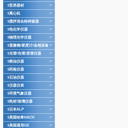
泵类器材
‖
离心机
‖
搅拌混合粉碎振荡
‖
电化学仪器
‖
物理光学仪器
‖
显微镜/硬度计/金相设备
‖
光谱/色谱/质谱仪器
‖
粮油仪器
‖
药检仪器
‖
石油仪器
‖
仪器仪表
‖
环境气象仪器
‖
耗材/玻璃仪器
‖
日本ALP
‖
美国哈希HACH
‖
美国通用GE
‖