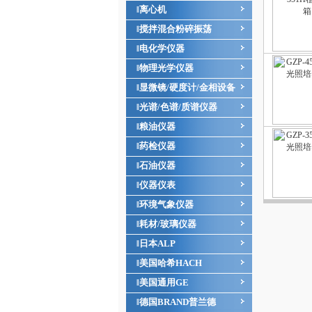
离心机
‖
搅拌混合粉碎振荡
‖
电化学仪器
‖
物理光学仪器
‖
显微镜/硬度计/金相设备
‖
光谱/色谱/质谱仪器
‖
粮油仪器
‖
药检仪器
‖
石油仪器
‖
仪器仪表
‖
环境气象仪器
‖
耗材/玻璃仪器
‖
日本ALP
‖
美国哈希HACH
‖
美国通用GE
‖
德国BRAND普兰德
‖