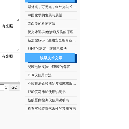
·
紫外光，可见光，红外光波长范围
·
中国化学的发展与展望
·
蛋白质的检测方法
·
荧光渗透/染色渗透探伤的原理
·
新加坡Esco（生物安全柜专业厂商）
·
PH值的测定—玻璃电极法
较早技术文章
·
凝胶电泳实验中EB胶的危害及处理措施
·
PCR仪使用方法
·
不慎将浓硫酸沾到皮肤或衣服上的处理方法
页
·
1200度马弗炉使用说明书
·
核酸蛋白检测仪使用说明书
·
检查实验装置气密性的常用方法