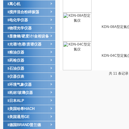
离心机
‖
搅拌混合粉碎振荡
‖
电化学仪器
‖
KDN-08A型定氮
物理光学仪器
‖
显微镜/硬度计/金相设备
‖
光谱/色谱/质谱仪器
‖
粮油仪器
‖
KDN-04C型定氮
药检仪器
‖
石油仪器
‖
共 11 条记录
仪器仪表
‖
环境气象仪器
‖
耗材/玻璃仪器
‖
日本ALP
‖
美国哈希HACH
‖
美国通用GE
‖
德国BRAND普兰德
‖