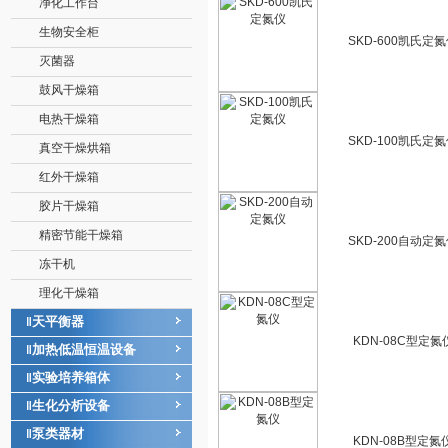
净化工作台
生物安全柜
SKD-600凯氏定
灭菌器
鼓风干燥箱
电热干燥箱
SKD-100凯氏定
真空干燥烘箱
红外干燥箱
胶片干燥箱
精密节能干燥箱
SKD-200自动定
冻干机
理化干燥箱
天平衡器
‖
KDN-08C型定氮
加热低温恒温设备
‖
实验培养箱体
‖
生化分析设备
‖
泵类器材
‖
KDN-08B型定氮