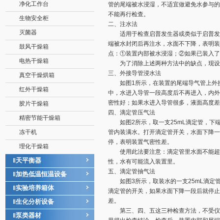
净化工作台
管的尾端被水浸湿，不适宜做避免水参与的
不能再行检查。
生物安全柜
二、注水法
灭菌器
适用于检查启普发生器或类似于启普发生
端被水封闭后再注水，水面不下降，表明装
鼓风干燥箱
点：①装置内部被水浸湿；②如果已装入了
电热干燥箱
为了消除上述两种方法中的缺点，现设
三、外接导管浸水法
真空干燥烘箱
如图1所示，在装置的尾端导气管上外接一
红外干燥箱
中，水进入导管一段高度后不再进入，内外
密性好；如果水进入导管很多，液面高度差
胶片干燥箱
四、滴定管压气法
精密节能干燥箱
如图2所示，取一支25mL滴定管，下端
冻干机
管内装满水。打开滴定管开关，水面下降一
停，表明装置气密性差。
理化干燥箱
使用此法要注意：滴定管里水面不能超过
天平衡器
‖
性，水有可能流入装置里。
五、滴定管抽气法
加热低温恒温设备
‖
如图3所示，取装水的一支25mL滴定
实验培养箱体
‖
滴定管的开关，如果水面下降一段后就停止
差。
生化分析设备
‖
第三、四、五这三种检查方法，不受仪器
泵类器材
‖