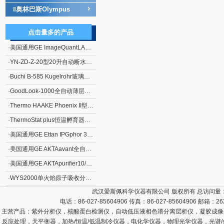
奥林巴斯Olympus
‖
点击量多的产品
·
美国通用GE ImageQuantLAS4000化学发光成像分析仪
·
YN-ZD-Z-20型20升自动断水不锈钢电热蒸馏水器
·
Buchi B-585 Kugelrohr玻璃蒸馏仪
·
GoodLook-1000全自动薄层色谱成像系统
·
Thermo HAAKE Phoenix II型P1-C25P制冷水浴
·
ThermoStat plus恒温孵育器（艾本德）
·
美国通用GE Ettan IPGphor 3双向电泳系统*向等电聚焦系统
·
美国通用GE AKTAavant全自动蛋白质分离纯化系统
·
美国通用GE AKTApurifier10/100蛋白质快速纯化系统
·
WYS2000单火焰原子吸收分光光度计
武汉爱斯佩科学仪器有限公司 版权所有 总访问量
电话：86-027-85604906 传真：86-027-85604906 邮箱：
26
主营产品：
紫外分析仪，核酸蛋白检测仪，自动低压液相色谱分离层析仪，凝胶成像
反应处理，天平衡器，加热/恒温/低温制冷仪器，电化学仪器，物理光学仪器，光谱