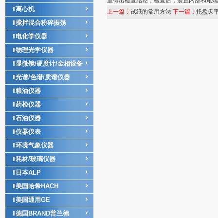
里得出检查结论，检查后，装置内部和尾端
离心机
‖
上一篇：
试纸的常用方法
下一篇：
托盘天
搅拌混合粉碎振荡
‖
电化学仪器
‖
物理光学仪器
‖
显微镜/硬度计/金相设备
‖
光谱/色谱/质谱仪器
‖
粮油仪器
‖
药检仪器
‖
石油仪器
‖
仪器仪表
‖
环境气象仪器
‖
耗材/玻璃仪器
‖
日本ALP
‖
美国哈希HACH
‖
美国通用GE
‖
德国BRAND普兰德
‖