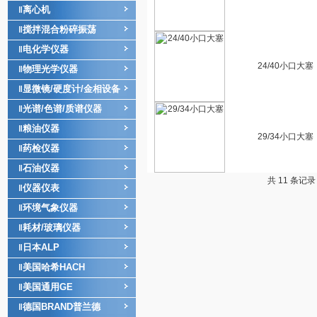
离心机
‖
搅拌混合粉碎振荡
‖
电化学仪器
‖
24/40小口大塞
物理光学仪器
‖
显微镜/硬度计/金相设备
‖
光谱/色谱/质谱仪器
‖
粮油仪器
‖
29/34小口大塞
药检仪器
‖
石油仪器
‖
共 11 条记录
仪器仪表
‖
环境气象仪器
‖
耗材/玻璃仪器
‖
日本ALP
‖
美国哈希HACH
‖
美国通用GE
‖
德国BRAND普兰德
‖