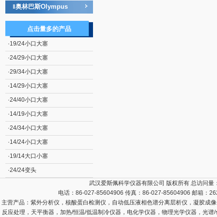
奥林巴斯Olympus
‖
点击量多的产品
·
19/24小口大塞
·
24/29小口大塞
·
29/34小口大塞
·
14/29小口大塞
·
24/40小口大塞
·
14/19小口大塞
·
24/34小口大塞
·
14/24小口大塞
·
19/14大口小塞
·
24/24变头
武汉爱斯佩科学仪器有限公司 版权所有 总访问量
电话：86-027-85604906 传真：86-027-85604906 邮箱：
26
主营产品：
紫外分析仪，核酸蛋白检测仪，自动低压液相色谱分离层析仪，凝胶成像
反应处理，天平衡器，加热/恒温/低温制冷仪器，电化学仪器，物理光学仪器，光谱