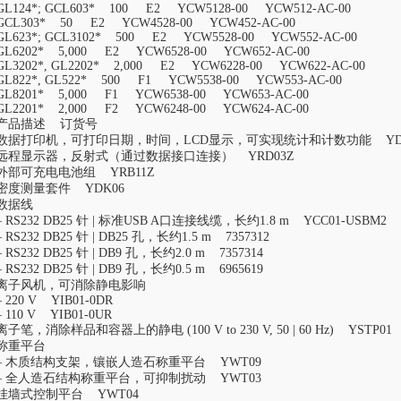
GL124*; GCL603* 100 E2 YCW5128-00 YCW512-AC-00
GCL303* 50 E2 YCW4528-00 YCW452-AC-00
GL623*; GCL3102* 500 E2 YCW5528-00 YCW552-AC-00
GL6202* 5,000 E2 YCW6528-00 YCW652-AC-00
GL3202*, GL2202* 2,000 E2 YCW6228-00 YCW622-AC-00
GL822*, GL522* 500 F1 YCW5538-00 YCW553-AC-00
GL8201* 5,000 F1 YCW6538-00 YCW653-AC-00
GL2201* 2,000 F2 YCW6248-00 YCW624-AC-00
产品描述 订货号
数据打印机，可打印日期，时间，LCD显示，可实现统计和计数功能 YDP2
远程显示器，反射式（通过数据接口连接） YRD03Z
外部可充电电池组 YRB11Z
密度测量套件 YDK06
数据线
– RS232 DB25 针 | 标准USB A口连接线缆，长约1.8 m YCC01-USBM2
– RS232 DB25 针 | DB25 孔，长约1.5 m 7357312
– RS232 DB25 针 | DB9 孔，长约2.0 m 7357314
– RS232 DB25 针 | DB9 孔，长约0.5 m 6965619
离子风机，可消除静电影响
– 220 V YIB01-0DR
– 110 V YIB01-0UR
离子笔，消除样品和容器上的静电 (100 V to 230 V, 50 | 60 Hz) YSTP01
称重平台
– 木质结构支架，镶嵌人造石称重平台 YWT09
– 全人造石结构称重平台，可抑制扰动 YWT03
挂墙式控制平台 YWT04