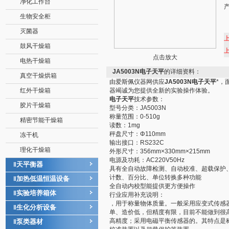
净化工作台
生物安全柜
灭菌器
鼓风干燥箱
点击放大
电热干燥箱
JA5003N电子天平
的详细资料：
真空干燥烘箱
由爱斯佩仪器网供应
JA5003N电子天平
*，
红外干燥箱
器竭诚为您提供全新的实验操作体验。
电子天平
技术参数：
胶片干燥箱
型号分类：JA5003N
称量范围：0-510g
精密节能干燥箱
读数：1mg
秤盘尺寸：Φ110mm
冻干机
输出接口：RS232C
理化干燥箱
外形尺寸：356mm×330mm×215mm
电源及功耗：AC220V50Hz
天平衡器
‖
具有全自动故障检测、自动校准、超载保护
计数、百分比、单位转换多种功能
加热低温恒温设备
‖
全自动内校型能提供更方便操作
实验培养箱体
‖
行业应用补充说明：
，用于称量物体质量。一般采用应变式传感
生化分析设备
‖
单、造价低，但精度有限，目前不能做到很
高精度；采用电磁平衡传感器的。其特点是
泵类器材
‖