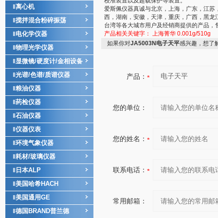
校准装置以及超载保护等装置。
离心机
‖
爱斯佩仪器真诚与北京，上海，广东，江苏
西，湖南，安徽，天津，重庆，广西，黑龙
搅拌混合粉碎振荡
‖
台湾等各大城市用户及经销商提供的产品，
电化学仪器
产品相关关键字：
上海菁华
0.001g/510g
‖
如果你对
JA5003N电子天平
感兴趣，想了
物理光学仪器
‖
显微镜/硬度计/金相设备
‖
光谱/色谱/质谱仪器
‖
产品：
粮油仪器
‖
药检仪器
‖
您的单位：
石油仪器
‖
仪器仪表
‖
您的姓名：
环境气象仪器
‖
耗材/玻璃仪器
‖
联系电话：
日本ALP
‖
美国哈希HACH
‖
美国通用GE
‖
常用邮箱：
德国BRAND普兰德
‖