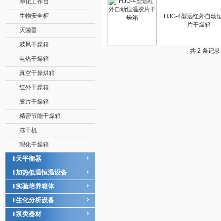
净化工作台
生物安全柜
HJG-4型远红外自动
片干燥箱
灭菌器
鼓风干燥箱
共 2 条记
电热干燥箱
真空干燥烘箱
红外干燥箱
胶片干燥箱
精密节能干燥箱
冻干机
理化干燥箱
天平衡器
‖
加热低温恒温设备
‖
实验培养箱体
‖
生化分析设备
‖
泵类器材
‖