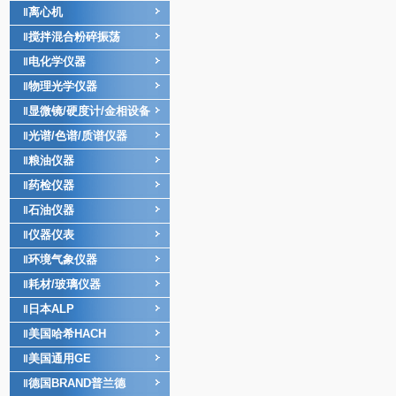
离心机
‖
搅拌混合粉碎振荡
‖
电化学仪器
‖
物理光学仪器
‖
显微镜/硬度计/金相设备
‖
光谱/色谱/质谱仪器
‖
粮油仪器
‖
药检仪器
‖
石油仪器
‖
仪器仪表
‖
环境气象仪器
‖
耗材/玻璃仪器
‖
日本ALP
‖
美国哈希HACH
‖
美国通用GE
‖
德国BRAND普兰德
‖