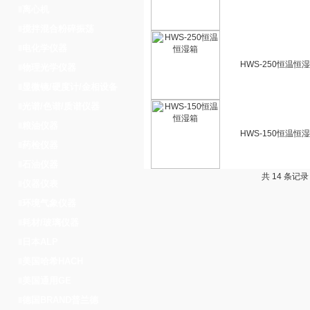
离心机
‖
搅拌混合粉碎振荡
‖
电化学仪器
‖
HWS-250恒温恒
物理光学仪器
‖
显微镜/硬度计/金相设备
‖
光谱/色谱/质谱仪器
‖
粮油仪器
‖
HWS-150恒温恒
药检仪器
‖
石油仪器
‖
共 14 条记录
仪器仪表
‖
环境气象仪器
‖
耗材/玻璃仪器
‖
日本ALP
‖
美国哈希HACH
‖
美国通用GE
‖
德国BRAND普兰德
‖