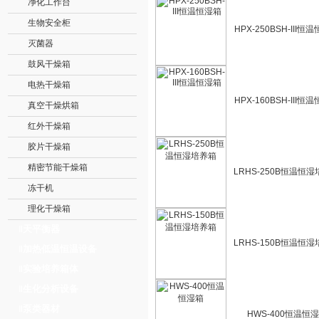
净化工作台
生物安全柜
HPX-250BSH-III恒
灭菌器
鼓风干燥箱
电热干燥箱
HPX-160BSH-III恒
真空干燥烘箱
红外干燥箱
胶片干燥箱
精密节能干燥箱
LRHS-250B恒温恒
冻干机
理化干燥箱
天平衡器
‖
LRHS-150B恒温恒
加热低温恒温设备
‖
实验培养箱体
‖
生化分析设备
‖
泵类器材
‖
HWS-400恒温恒