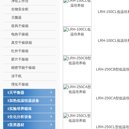
净化工作台
生物安全柜
LRH-150CL低温培
灭菌器
鼓风干燥箱
电热干燥箱
LRH-100CL低温培
真空干燥烘箱
红外干燥箱
胶片干燥箱
精密节能干燥箱
LRH-250CB型低温
冻干机
理化干燥箱
天平衡器
‖
LRH-250CA型低温
加热低温恒温设备
‖
实验培养箱体
‖
生化分析设备
‖
泵类器材
‖
LRH-250CL型低温