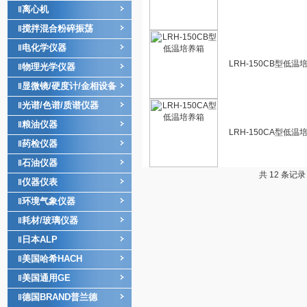
离心机
‖
搅拌混合粉碎振荡
‖
电化学仪器
‖
LRH-150CB型低温
物理光学仪器
‖
显微镜/硬度计/金相设备
‖
光谱/色谱/质谱仪器
‖
粮油仪器
‖
LRH-150CA型低温
药检仪器
‖
石油仪器
‖
共 12 条记录
仪器仪表
‖
环境气象仪器
‖
耗材/玻璃仪器
‖
日本ALP
‖
美国哈希HACH
‖
美国通用GE
‖
德国BRAND普兰德
‖