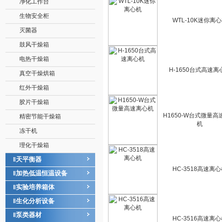
净化工作台
生物安全柜
WTL-10K迷你离
灭菌器
鼓风干燥箱
电热干燥箱
H-1650台式高速离
真空干燥烘箱
红外干燥箱
胶片干燥箱
H1650-W台式微量高
精密节能干燥箱
机
冻干机
理化干燥箱
天平衡器
‖
HC-3518高速离
加热低温恒温设备
‖
实验培养箱体
‖
生化分析设备
‖
泵类器材
‖
HC-3516高速离