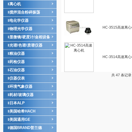
离心机
‖
搅拌混合粉碎振荡
‖
电化学仪器
‖
HC-3515高速离
物理光学仪器
‖
显微镜/硬度计/金相设备
‖
光谱/色谱/质谱仪器
‖
粮油仪器
‖
HC-3514高速离
药检仪器
‖
石油仪器
‖
共 47 条记录
仪器仪表
‖
环境气象仪器
‖
耗材/玻璃仪器
‖
日本ALP
‖
美国哈希HACH
‖
美国通用GE
‖
德国BRAND普兰德
‖