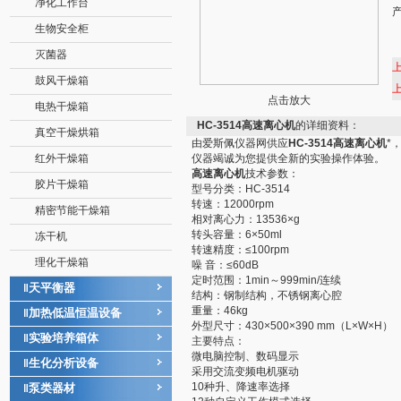
净化工作台
生物安全柜
灭菌器
鼓风干燥箱
点击放大
电热干燥箱
HC-3514高速离心机
的详细资料：
真空干燥烘箱
由爱斯佩仪器网供应
HC-3514高速离心机
*
红外干燥箱
仪器竭诚为您提供全新的实验操作体验。
高速离心机
技术参数：
胶片干燥箱
型号分类：HC-3514
转速：12000rpm
精密节能干燥箱
相对离心力：13536×g
转头容量：6×50ml
冻干机
转速精度：≤100rpm
理化干燥箱
噪 音：≤60dB
定时范围：1min～999min/连续
天平衡器
‖
结构：钢制结构，不锈钢离心腔
重量：46kg
加热低温恒温设备
‖
外型尺寸：430×500×390 mm（L×W×H）
实验培养箱体
‖
主要特点：
微电脑控制、数码显示
生化分析设备
‖
采用交流变频电机驱动
10种升、降速率选择
泵类器材
‖