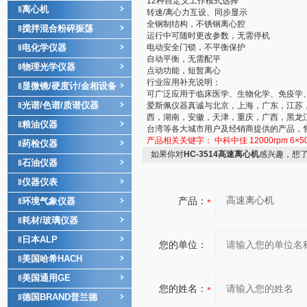
12种自定义工作模式选择
离心机
‖
转速/离心力互设、同步显示
全钢制结构，不锈钢离心腔
搅拌混合粉碎振荡
‖
运行中可随时更改参数，无需停机
电化学仪器
电动安全门锁，不平衡保护
‖
自动平衡，无需配平
物理光学仪器
‖
点动功能，短暂离心
行业应用补充说明：
显微镜/硬度计/金相设备
‖
可广泛应用于临床医学、生物化学、免疫学
光谱/色谱/质谱仪器
‖
爱斯佩仪器真诚与北京，上海，广东，江苏
西，湖南，安徽，天津，重庆，广西，黑龙
粮油仪器
‖
台湾等各大城市用户及经销商提供的产品，
产品相关关键字：
中科中佳
12000rpm
6×5
药检仪器
‖
如果你对
HC-3514高速离心机
感兴趣，想
石油仪器
‖
仪器仪表
‖
产品：
环境气象仪器
‖
耗材/玻璃仪器
‖
日本ALP
‖
您的单位：
美国哈希HACH
‖
美国通用GE
‖
您的姓名：
德国BRAND普兰德
‖