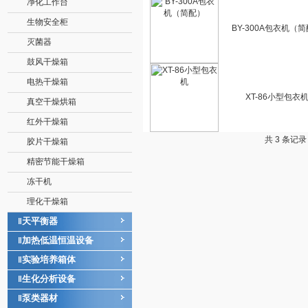
净化工作台
生物安全柜
BY-300A包衣机（
灭菌器
鼓风干燥箱
电热干燥箱
XT-86小型包衣
真空干燥烘箱
红外干燥箱
共 3 条记
胶片干燥箱
精密节能干燥箱
冻干机
理化干燥箱
天平衡器
‖
加热低温恒温设备
‖
实验培养箱体
‖
生化分析设备
‖
泵类器材
‖