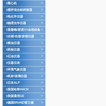
离心机
‖
搅拌混合粉碎振荡
‖
电化学仪器
‖
物理光学仪器
‖
显微镜/硬度计/金相设备
‖
光谱/色谱/质谱仪器
‖
粮油仪器
‖
药检仪器
‖
石油仪器
‖
仪器仪表
‖
环境气象仪器
‖
耗材/玻璃仪器
‖
日本ALP
‖
美国哈希HACH
‖
美国通用GE
‖
德国BRAND普兰德
‖