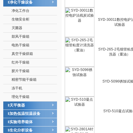
净化干燥设备
‖
净化工作台
生物安全柜
SYD-30011数控电
试验器
灭菌器
鼓风干燥箱
电热干燥箱
SYD-265-2毛细管
真空干燥烘箱
洗器（重油）
红外干燥箱
胶片干燥箱
精密节能干燥箱
SYD-5096锈蚀试
冻干机
理化干燥箱
天平衡器
‖
SYD-510凝点试
加热低温恒温设备
‖
实验培养箱体
‖
生化分析设备
‖