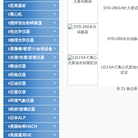
泵类器材
‖
SYD-2801A针入度
离心机
‖
搅拌混合粉碎振荡
‖
电化学仪器
‖
SYD-260水分试
物理光学仪器
‖
显微镜/硬度计/金相设备
‖
光谱/色谱/质谱仪器
‖
粮油仪器
‖
LDJ-5A-C离心式原
定仪
药检仪器
‖
石油仪器
‖
共 21 条记录
仪器仪表
‖
环境气象仪器
‖
耗材/玻璃仪器
‖
日本ALP
‖
美国哈希HACH
‖
美国通用GE
‖