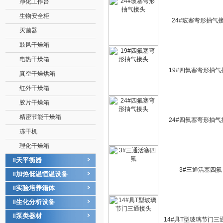
净化工作台
生物安全柜
24#玻塞弯形抽气
灭菌器
鼓风干燥箱
电热干燥箱
19#四氟塞弯形抽气
真空干燥烘箱
红外干燥箱
胶片干燥箱
精密节能干燥箱
24#四氟塞弯形抽气
冻干机
理化干燥箱
天平衡器
‖
3#三通活塞四氟
加热低温恒温设备
‖
实验培养箱体
‖
生化分析设备
‖
泵类器材
‖
14#具T型玻璃节门三