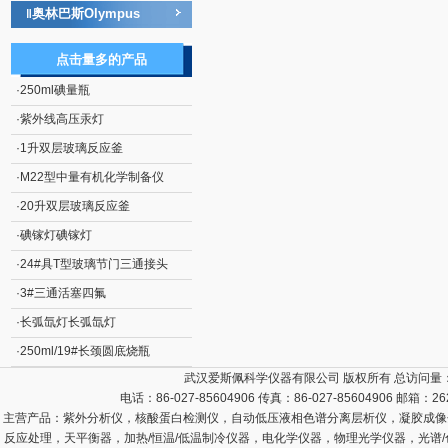
奥林巴斯Olympus
‖
点击量多的产品
·
250ml碘量瓶
·
紫外线高压汞灯
·
1升双层玻璃反应釜
·
M22型中量有机化学制备仪
·
20升双层玻璃反应釜
·
碘镓灯碘镓灯
·
24#具T型玻璃节门三通接头
·
3#三通活塞四氟
·
长弧氙灯长弧氙灯
·
250ml/19#长颈圆底烧瓶
武汉爱斯佩科学仪器有限公司 版权所有 总访问量
电话：86-027-85604906 传真：86-027-85604906 邮箱：
26
主营产品：
紫外分析仪，核酸蛋白检测仪，自动低压液相色谱分离层析仪，凝胶成像
反应处理，天平衡器，加热/恒温/低温制冷仪器，电化学仪器，物理光学仪器，光谱