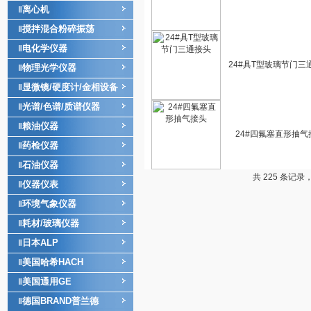
离心机
‖
搅拌混合粉碎振荡
‖
电化学仪器
‖
24#具T型玻璃节门三
物理光学仪器
‖
显微镜/硬度计/金相设备
‖
光谱/色谱/质谱仪器
‖
粮油仪器
‖
24#四氟塞直形抽气
药检仪器
‖
石油仪器
‖
共 225 条记录
仪器仪表
‖
环境气象仪器
‖
耗材/玻璃仪器
‖
日本ALP
‖
美国哈希HACH
‖
美国通用GE
‖
德国BRAND普兰德
‖