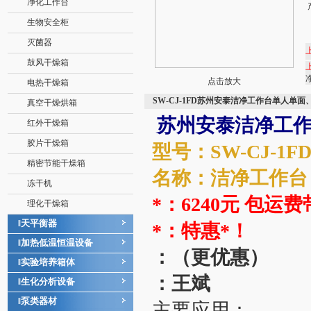
净化工作台
生物安全柜
灭菌器
鼓风干燥箱
点击放大
电热干燥箱
SW-CJ-1FD苏州安泰洁净工作台单人单
真空干燥烘箱
苏州安泰洁净工
红外干燥箱
胶片干燥箱
型号：SW-CJ-1
精密节能干燥箱
名称：洁净工作台
冻干机
*：6240元 包运
理化干燥箱
天平衡器
‖
*：特惠*！
加热低温恒温设备
‖
：（更优惠）
实验培养箱体
‖
：王斌
生化分析设备
‖
泵类器材
‖
主要应用：