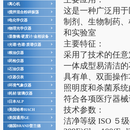
离心机
‖
这是一种广泛用于
搅拌混合粉碎振荡
‖
制剂、生物制药、
电化学仪器
‖
物理光学仪器
‖
和实验室
显微镜/硬度计/金相设备
‖
主要特征：
光谱/色谱/质谱仪器
‖
采用了技术的任意
粮油仪器
‖
药检仪器
‖
一体成型易清洁的
石油仪器
‖
具有单、双面操作
仪器仪表
‖
环境气象仪器
‖
照明度和杀菌系统
耗材/玻璃仪器
‖
符合各项医疗器械
日本ALP
‖
技术参数：
美国哈希HACH
‖
美国通用GE
‖
洁净等级 ISO ５级(I
德国BRAND普兰德
‖