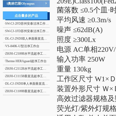
209E)Class100(Fe
奥林巴斯Olympus
‖
菌落数 ≤0.5个皿·
点击量多的产品
平均风速 ≥0.3m/s
·
SW-CJ-2FD苏州安泰洁净工作台单人单面、垂直送风 净化工作台 超净工作台
噪声 ≤62dB(A)
·
SW-CJ-1FD苏州安泰洁净工作台单人单面、垂直送风 净化工作台 超净工作台
照度 ≥300Lx
·
DL-CJ-2NDI双人单面垂直流净化工作台
·
VS-840K-U型洁净工作台
电源 AC单相220V/
·
ZHJH-C2109B水平流超净工作台
输入功率 250W
·
Thermo HERAguard超净工作台
重量 130kg
·
ZHJH-C2112B水平流超净工作台
·
ZHJH-C1115B垂直流超净工作台
工作区尺寸 W1×Ｄ１
·
DL-CJ-1NDII单人单面垂直流净化工作台
装置外形尺寸 Ｗ×Ｄ×Ｈ
·
ZHJH-C1109B垂直流超净工作台
高效过滤器规格及数量
荧光灯/紫外灯规格及