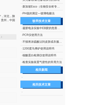
·
新加坡Esco（生物安全柜专业厂商）
·
PH值的测定—玻璃电极法
宁，河北，陕
，贵州，中国
较早技术文章
·
凝胶电泳实验中EB胶的危害及处理措施
·
PCR仪使用方法
系：
·
不慎将浓硫酸沾到皮肤或衣服上的处理方法
·
1200度马弗炉使用说明书
·
核酸蛋白检测仪使用说明书
·
检查实验装置气密性的常用方法
相关新闻
·
相关技术文章
·