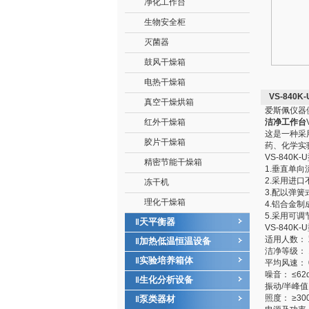
净化工作台
生物安全柜
灭菌器
鼓风干燥箱
电热干燥箱
VS-840
真空干燥烘箱
爱斯佩仪器
红外干燥箱
洁净工作台
这是一种采
胶片干燥箱
药、化学实
VS-840K
精密节能干燥箱
1.垂直单
2.采用进
冻干机
3.配以弹
理化干燥箱
4.铝合金
5.采用可
天平衡器
‖
VS-840K
适用人数：
加热低温恒温设备
‖
洁净等级： 
实验培养箱体
‖
平均风速： 0
噪音： ≤62
生化分析设备
‖
振动/半峰值：
照度： ≥300
泵类器材
‖