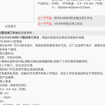
产品特点：
209E） ,平均风速： 0.3～0.6 m/s（可调
寸： 660mm×650mm×570mm.
上一下产品：
BCM-1600A型生物洁净工作台
上一下产品：
VS-840K型洁净工作台
点击放大
K-U型洁净工作台
的详细资料：
供应的
VS-840K-U型洁净工作台
，竭诚为您提供全新的实验操作体验。
VS-840K-U型用途:
用日本AIR TECH技术设计、制造的新型垂直单向气流，它广泛适用于电子、精密仪
验等各个领域。
-U型主要特点:
向流形，可拆分结构。
口不锈钢台面和后衬板,再配以钢化玻璃侧挡板,使整个工作区显得宽敞明亮。
簧式上下移门，定位灵活方便。
制成的风门可任意调节预过滤进风风量。
调节风量风机系统，轻触式开关调节风机工作电压，保证工作区风速始终处于理想状态
-U型产品参数:
 双人垂直
100级（美联邦209E）
.3～0.6 m/s（可调）
dB（A）
 ≤4μm
Lx