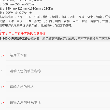
AC200V、1Φ、50Hz；0.4kw
660mm×650mm×570mm
 840mm×825mm×1610mm；230Kg
 20W× ① /20W× ①
真诚与北京，上海，广东，江苏，浙江，深圳，山东，四川，福建，湖北，河南，辽
安徽，天津，重庆，广西，黑龙江，江西，山西，吉林，云南，新疆，内蒙古，甘肃
城市用户及经销商提供的产品，售后服务，*的技术咨询。
：
键字：
单人单面
垂直送风
带紫外灯
S-840K-U型洁净工作台
感兴趣，想了解更详细的产品信息，填写下表直接与厂家联
：
：
：
：