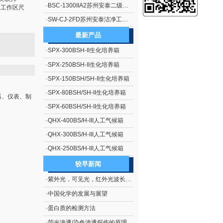
·
BSC-1300IIA2苏州安泰二级生物安全柜（停产）
）,工作区尺
·
SW-CJ-2FD苏州安泰洁净工作台单人单面、垂直送风 净化工作台 超净工作台
最新产品
·
SPX-300BSH-II生化培养箱
·
SPX-250BSH-II生化培养箱
·
SPX-150BSH/SH-II生化培养箱
·
SPX-80BSH/SH-II生化培养箱
器、仪表、制
·
SPX-60BSH/SH-II生化培养箱
·
QHX-400BS/H-III人工气候箱
·
QHX-300BS/H-III人工气候箱
·
QHX-250BS/H-III人工气候箱
。
较早新闻
·
紫外光，可见光，红外光波长范围
·
中国化学的发展与展望
·
蛋白质的检测方法
·
荧光渗透/染色渗透探伤的原理