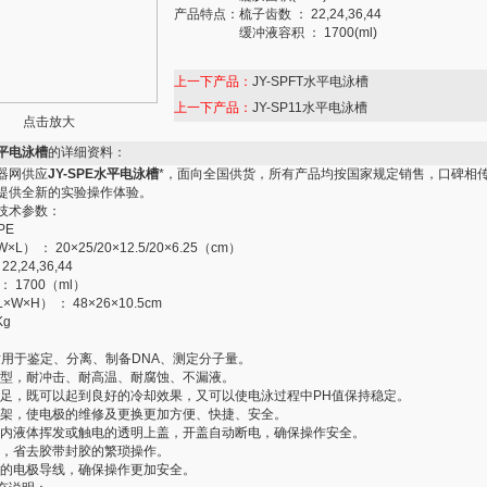
产品特点：
梳子齿数 ： 22,24,36,44
缓冲液容积 ： 1700(ml)
上一下产品：
JY-SPFT水平电泳槽
上一下产品：
JY-SP11水平电泳槽
点击放大
水平电泳槽
的详细资料：
器网供应
JY-SPE水平电泳槽
*，面向全国供货，所有产品均按国家规定销售，口碑相
提供全新的实验操作体验。
技术参数：
PE
） ： 20×25/20×12.5/20×6.25（cm）
2,24,36,44
 1700（ml）
W×H） ： 48×26×10.5cm
Kg
PE适用于鉴定、分离、制备DNA、测定分子量。
成型，耐冲击、耐高温、耐腐蚀、不漏液。
充足，既可以起到良好的冷却效果，又可以使电泳过程中PH值保持稳定。
极架，使电极的维修及更换更加方便、快捷、安全。
槽内液体挥发或触电的透明上盖，开盖自动断电，确保操作安全。
槽，省去胶带封胶的繁琐操作。
套的电极导线，确保操作更加安全。