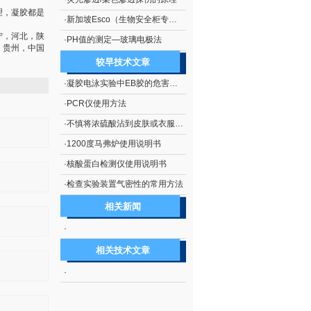
理，凝胶都是
·
新加坡Esco（生物安全柜专业厂商）
宁，河北，陕
·
PH值的测定—玻璃电极法
，贵州，中国
较早技术文章
·
凝胶电泳实验中EB胶的危害及处理措施
·
PCR仪使用方法
·
不慎将浓硫酸沾到皮肤或衣服上的处理方法
·
1200度马弗炉使用说明书
·
核酸蛋白检测仪使用说明书
·
检查实验装置气密性的常用方法
相关新闻
·
相关技术文章
·