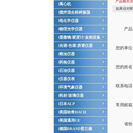
产品相关
离心机
‖
如果你对
8
搅拌混合粉碎振荡
‖
电化学仪器
‖
物理光学仪器
产品
‖
显微镜/硬度计/金相设备
‖
光谱/色谱/质谱仪器
‖
您的单位
粮油仪器
‖
药检仪器
‖
您的姓名
石油仪器
‖
仪器仪表
‖
联系电话
环境气象仪器
‖
耗材/玻璃仪器
‖
日本ALP
‖
常用邮箱
美国哈希HACH
‖
美国通用GE
‖
省份
德国BRAND普兰德
‖