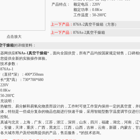
产品特点：
额定电压：220V
额定功率：0.8Kw
工作温度：50-200℃
上一下产品：
876A-2真空干燥箱（方形）
上一下产品：
876As-2真空干燥箱
点击放大
1真空干燥箱
的详细资料：
仪器网供应
876As-1真空干燥箱
*，面向全国供货，所有产品均按国家规定销售，口碑相
为您提供全新的实验操作体验。
箱
技术参数：
76As-1
直径*深）：400*350mm
*宽*高）：730*700*680
20V
.8Kw
0-200℃
补充说明：
燥热敏性、易分解和易氧化物质而设计的，工作时可使工作室内保持一定的真空度，并
气体，特别是一些成分复杂的物品也能进行快速干燥，采用智能型数字温度调节仪进行
与控制。
器真诚与北京，上海，广东，江苏，浙江，深圳，山东，四川，福建，湖北，河南，辽
南，安徽，天津，重庆，广西，黑龙江，江西，山西，吉林，云南，新疆，内蒙古，甘
等各大城市用户及经销商提供的产品，售后服务，*的技术咨询。