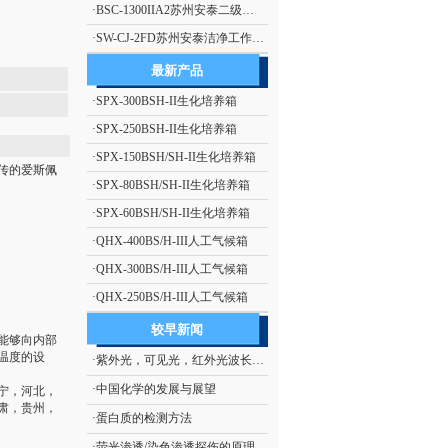
·
BSC-1300IIA2苏州安泰二级生物安全柜（停产）
·
SW-CJ-2FD苏州安泰洁净工作台单人单面、垂直送风 净化工作台 超净工作台
最新产品
·
SPX-300BSH-II生化培养箱
·
SPX-250BSH-II生化培养箱
·
SPX-150BSH/SH-II生化培养箱
传的爱斯佩
·
SPX-80BSH/SH-II生化培养箱
·
SPX-60BSH/SH-II生化培养箱
·
QHX-400BS/H-III人工气候箱
·
QHX-300BS/H-III人工气候箱
·
QHX-250BS/H-III人工气候箱
较早新闻
能够向内部
温度的设
·
紫外光，可见光，红外光波长范围
·
中国化学的发展与展望
宁，河北，
肃，贵州，
·
蛋白质的检测方法
·
荧光渗透/染色渗透探伤的原理