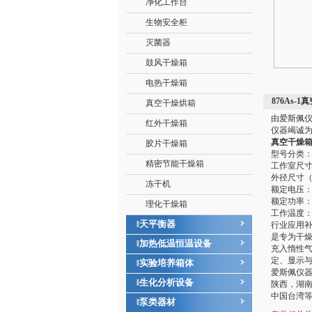
净化工作台
生物安全柜
灭菌器
鼓风干燥箱
电热干燥箱
876As-
真空干燥烘箱
由爱斯佩
红外干燥箱
仪器竭诚
真空干燥
胶片干燥箱
型号分类：8
精密节能干燥箱
工作室尺寸（
外径尺寸（长
冻干机
额定电压：2
额定功率：0
理化干燥箱
工作温度：5
天平衡器
‖
行业应用
是专为干
加热低温恒温设备
‖
充入惰性
定、显示
实验培养箱体
‖
爱斯佩仪
生化分析设备
‖
陕西，湖
中国台湾
泵类器材
‖