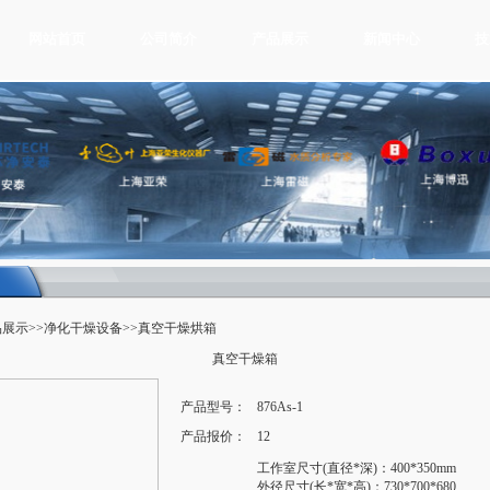
网站首页
公司简介
产品展示
新闻中心
技
品展示
>>
净化干燥设备
>>真空干燥烘箱
真空干燥箱
产品型号：
876As-1
产品报价：
12
工作室尺寸(直径*深)：400*350mm
外径尺寸(长*宽*高)：730*700*680