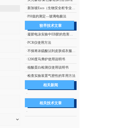
·
新加坡Esco（生物安全柜专业厂商）
·
PH值的测定—玻璃电极法
较早技术文章
·
凝胶电泳实验中EB胶的危害及处理措施
·
PCR仪使用方法
·
不慎将浓硫酸沾到皮肤或衣服上的处理方法
·
1200度马弗炉使用说明书
·
核酸蛋白检测仪使用说明书
·
检查实验装置气密性的常用方法
相关新闻
·
相关技术文章
·