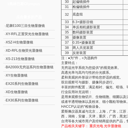
30
起偏镜插件
奥林巴斯Olympus
‖
31
检偏镜插件
底盘组
32
点击量多的产品
33
6.3×摄影目镜
·
尼康E100三目生物显微镜
34
单反相机摄影装置
35
数码摄影装置
·
XY-RFL正置荧光生物显微镜
36
摄像装置
·
XSZ-H生物显微镜
37
0.35×摄像装置
38
两人共览装置
·
XD-RFL生物荧光显微镜
39
反射装置
注：●为*件，○为选购件
·
XS-213生物显微镜
主要特点：
·
BA2000i无穷远系列生物显微镜
无穷远光学系统为您提供*的视觉效果。
高透光率与高均匀性的分光膜系。
·
XY生物显微镜
柔和美观的外形设计带给您舒适的感觉。
双目观察可与摄影、摄像同步进行。
·
EX20系列生物显微镜
丰富的附件配置，满足相衬、偏光、暗场、等
·
XD生物显微镜
行业应用补充说明：
是用来观察生物切片、生物细胞、细菌以及
·
EX30系列生物显微镜
或者半透明物体以及粉末、细小颗粒等物体
HACCP认证的*检验设备。
爱斯佩仪器真诚与北京，上海，广东，江苏
西，湖南，安徽，天津，重庆，广西，黑龙
台湾等各大城市用户及经销商提供的产品，
产品相关关键字：
重庆光电
光学显微镜