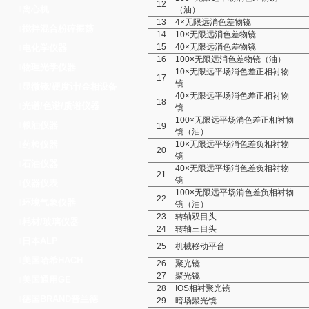
12
离心机
‖
（油）
13
4×无限远消色差物镜
搅拌混合粉碎振荡
‖
14
10×无限远消色差物镜
15
40×无限远消色差物镜
电化学仪器
‖
16
100×无限远消色差物镜（油）
物理光学仪器
‖
10×无限远平场消色差正相衬物
17
镜
显微镜/硬度计/金相设备
‖
40×无限远平场消色差正相衬物
18
光谱/色谱/质谱仪器
‖
镜
100×无限远平场消色差正相衬物
粮油仪器
‖
19
镜（油）
药检仪器
10×无限远平场消色差负相衬物
‖
20
镜
石油仪器
‖
40×无限远平场消色差负相衬物
21
镜
仪器仪表
‖
100×无限远平场消色差负相衬物
22
环境气象仪器
‖
镜（油）
23
转轴双目头
耗材/玻璃仪器
‖
24
转轴三目头
日本ALP
‖
25
机械移动平台
美国哈希HACH
‖
26
聚光镜
27
聚光镜
美国通用GE
‖
28
IOS相衬聚光镜
德国BRAND普兰德
‖
29
暗场聚光镜