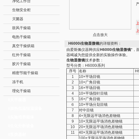
净化工作台
生物安全柜
灭菌器
鼓风干燥箱
点击放大
电热干燥箱
H6000i生物显微镜
的详细资料：
真空干燥烘箱
由爱斯佩仪器网供应
H6000i生物显微镜
*，
红外干燥箱
器竭诚为您提供全新的实验操作体验。
生物显微镜
技术参数：
胶片干燥箱
型号分类：H6000i系列
序号
名称
H
精密节能干燥箱
1
10×平场目镜
冻干机
2
10×广角目镜
3
16×平场目镜
理化干燥箱
4
10×平场指针目镜
5
16×广角目镜
天平衡器
‖
６
10×平场分划目镜
加热低温恒温设备
‖
7
对中目镜
8
4×无限远平场消色差物镜
实验培养箱体
‖
9
10×无限远平场消色差物镜
生化分析设备
‖
10
20×无限远平场消色差物镜
11
40×无限远平场消色差物镜
泵类器材
‖
100×无限远平场消色差物镜