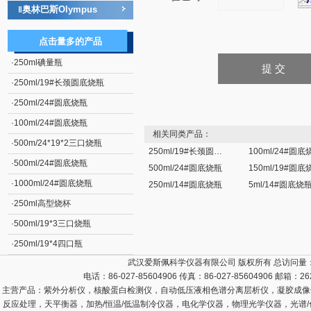
奥林巴斯Olympus
‖
点击量多的产品
·
250ml碘量瓶
·
250ml/19#长颈圆底烧瓶
·
250ml/24#圆底烧瓶
·
100ml/24#圆底烧瓶
相关同类产品：
·
500m/24*19*2三口烧瓶
250ml/19#长颈圆底烧瓶
100ml/24#圆底
·
500ml/24#圆底烧瓶
500ml/24#圆底烧瓶
150ml/19#圆底
·
1000ml/24#圆底烧瓶
250ml/14#圆底烧瓶
5ml/14#圆底烧
·
250ml高型烧杯
·
500ml/19*3三口烧瓶
·
250ml/19*4四口瓶
武汉爱斯佩科学仪器有限公司 版权所有 总访问量
电话：86-027-85604906 传真：86-027-85604906 邮箱：
26
主营产品：
紫外分析仪，核酸蛋白检测仪，自动低压液相色谱分离层析仪，凝胶成像
反应处理，天平衡器，加热/恒温/低温制冷仪器，电化学仪器，物理光学仪器，光谱