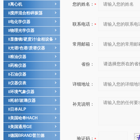
您的姓名：
离心机
‖
搅拌混合粉碎振荡
‖
电化学仪器
‖
联系电话：
物理光学仪器
‖
显微镜/硬度计/金相设备
‖
常用邮箱：
光谱/色谱/质谱仪器
‖
粮油仪器
‖
省份：
药检仪器
‖
石油仪器
‖
仪器仪表
‖
详细地址：
环境气象仪器
‖
耗材/玻璃仪器
‖
补充说明：
日本ALP
‖
美国哈希HACH
‖
美国通用GE
‖
德国BRAND普兰德
‖
验证码：