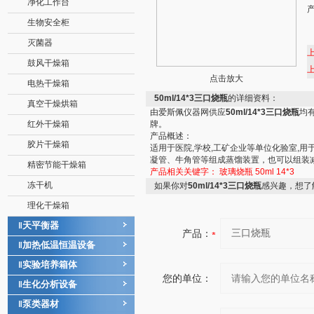
净化工作台
生物安全柜
灭菌器
鼓风干燥箱
点击放大
电热干燥箱
50ml/14*3三口烧瓶
的详细资料：
真空干燥烘箱
由爱斯佩仪器网供应
50ml/14*3三口烧瓶
均
红外干燥箱
牌。
产品概述：
胶片干燥箱
适用于医院,学校,工矿企业等单位化验室,
凝管、牛角管等组成蒸馏装置，也可以组装
精密节能干燥箱
产品相关关键字：
玻璃烧瓶
50ml
14*3
冻干机
如果你对
50ml/14*3三口烧瓶
感兴趣，想了
理化干燥箱
天平衡器
‖
产品：
加热低温恒温设备
‖
实验培养箱体
‖
您的单位：
生化分析设备
‖
泵类器材
‖