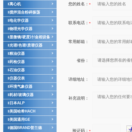
您的姓名：
离心机
‖
搅拌混合粉碎振荡
‖
电化学仪器
‖
联系电话：
物理光学仪器
‖
显微镜/硬度计/金相设备
‖
常用邮箱：
光谱/色谱/质谱仪器
‖
粮油仪器
‖
省份：
药检仪器
‖
石油仪器
‖
仪器仪表
‖
详细地址：
环境气象仪器
‖
耗材/玻璃仪器
‖
补充说明：
日本ALP
‖
美国哈希HACH
‖
美国通用GE
‖
德国BRAND普兰德
‖
验证码：