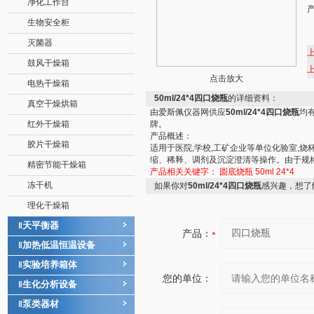
净化工作台
生物安全柜
灭菌器
鼓风干燥箱
点击放大
电热干燥箱
50ml/24*4四口烧瓶
的详细资料：
真空干燥烘箱
由爱斯佩仪器网供应
50ml/24*4四口烧瓶
均
红外干燥箱
牌。
产品概述：
胶片干燥箱
适用于医院,学校,工矿企业等单位化验室,
缩、稀释、调剂及沉淀澄清等操作。由于规
精密节能干燥箱
产品相关关键字：
圆底烧瓶
50ml
24*4
冻干机
如果你对
50ml/24*4四口烧瓶
感兴趣，想了
理化干燥箱
天平衡器
‖
产品：
加热低温恒温设备
‖
实验培养箱体
‖
您的单位：
生化分析设备
‖
泵类器材
‖