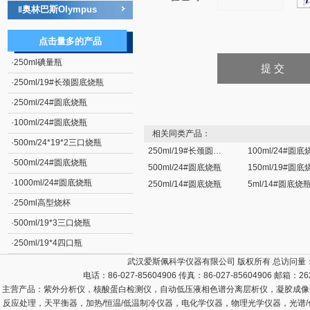
奥林巴斯Olympus
‖
点击量多的产品
·
250ml碘量瓶
·
250ml/19#长颈圆底烧瓶
·
250ml/24#圆底烧瓶
·
100ml/24#圆底烧瓶
相关同类产品：
·
500m/24*19*2三口烧瓶
250ml/19#长颈圆底烧瓶
100ml/24#圆底
·
500ml/24#圆底烧瓶
500ml/24#圆底烧瓶
150ml/19#圆底
·
1000ml/24#圆底烧瓶
250ml/14#圆底烧瓶
5ml/14#圆底烧
·
250ml高型烧杯
·
500ml/19*3三口烧瓶
·
250ml/19*4四口瓶
武汉爱斯佩科学仪器有限公司 版权所有 总访问量
电话：86-027-85604906 传真：86-027-85604906 邮箱：
26
主营产品：
紫外分析仪，核酸蛋白检测仪，自动低压液相色谱分离层析仪，凝胶成像
反应处理，天平衡器，加热/恒温/低温制冷仪器，电化学仪器，物理光学仪器，光谱