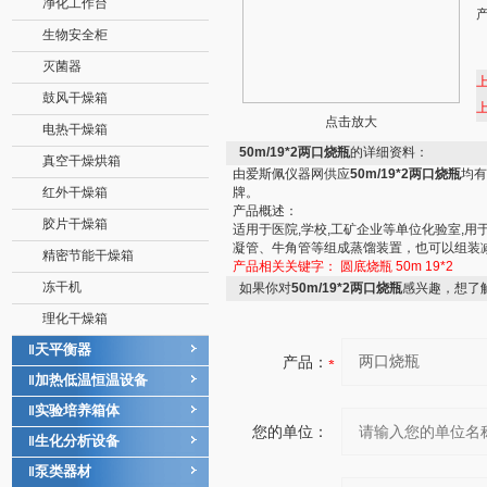
净化工作台
生物安全柜
灭菌器
鼓风干燥箱
点击放大
电热干燥箱
50m/19*2两口烧瓶
的详细资料：
真空干燥烘箱
由爱斯佩仪器网供应
50m/19*2两口烧瓶
均有
红外干燥箱
牌。
产品概述：
胶片干燥箱
适用于医院,学校,工矿企业等单位化验室,
凝管、牛角管等组成蒸馏装置，也可以组装
精密节能干燥箱
产品相关关键字：
圆底烧瓶
50m
19*2
冻干机
如果你对
50m/19*2两口烧瓶
感兴趣，想了
理化干燥箱
天平衡器
‖
产品：
加热低温恒温设备
‖
实验培养箱体
‖
您的单位：
生化分析设备
‖
泵类器材
‖