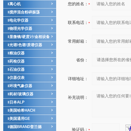
您的姓名：
离心机
‖
搅拌混合粉碎振荡
‖
电化学仪器
‖
联系电话：
物理光学仪器
‖
显微镜/硬度计/金相设备
‖
常用邮箱：
光谱/色谱/质谱仪器
‖
粮油仪器
‖
省份：
药检仪器
‖
石油仪器
‖
仪器仪表
‖
详细地址：
环境气象仪器
‖
耗材/玻璃仪器
‖
补充说明：
日本ALP
‖
美国哈希HACH
‖
美国通用GE
‖
德国BRAND普兰德
‖
验证码：