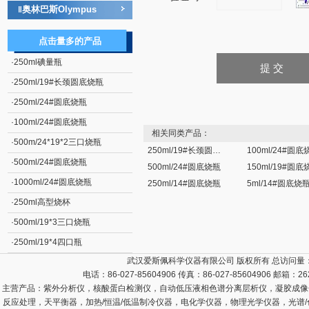
奥林巴斯Olympus
‖
点击量多的产品
·
250ml碘量瓶
·
250ml/19#长颈圆底烧瓶
·
250ml/24#圆底烧瓶
·
100ml/24#圆底烧瓶
相关同类产品：
·
500m/24*19*2三口烧瓶
250ml/19#长颈圆底烧瓶
100ml/24#圆底
·
500ml/24#圆底烧瓶
500ml/24#圆底烧瓶
150ml/19#圆底
·
1000ml/24#圆底烧瓶
250ml/14#圆底烧瓶
5ml/14#圆底烧
·
250ml高型烧杯
·
500ml/19*3三口烧瓶
·
250ml/19*4四口瓶
武汉爱斯佩科学仪器有限公司 版权所有 总访问量
电话：86-027-85604906 传真：86-027-85604906 邮箱：
26
主营产品：
紫外分析仪，核酸蛋白检测仪，自动低压液相色谱分离层析仪，凝胶成像
反应处理，天平衡器，加热/恒温/低温制冷仪器，电化学仪器，物理光学仪器，光谱