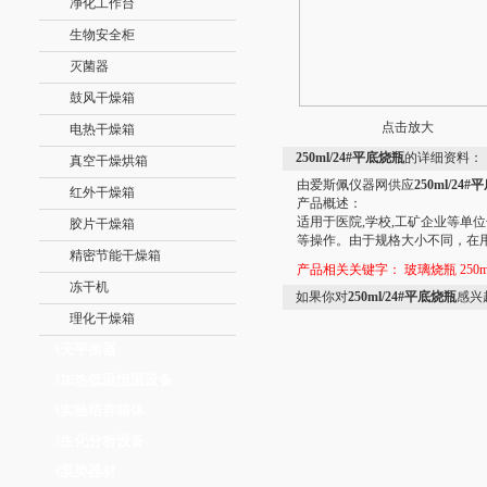
净化工作台
生物安全柜
灭菌器
鼓风干燥箱
点击放大
电热干燥箱
250ml/24#平底烧瓶
的详细资料：
真空干燥烘箱
由爱斯佩仪器网供应
250ml/24
红外干燥箱
产品概述：
适用于医院,学校,工矿企业等单
胶片干燥箱
等操作。由于规格大小不同，在
精密节能干燥箱
产品相关关键字：
玻璃烧瓶
250m
冻干机
如果你对
250ml/24#平底烧瓶
感兴
理化干燥箱
天平衡器
‖
加热低温恒温设备
‖
实验培养箱体
‖
生化分析设备
‖
泵类器材
‖