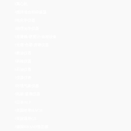
离心机
‖
搅拌混合粉碎振荡
‖
电化学仪器
‖
物理光学仪器
‖
显微镜/硬度计/金相设备
‖
光谱/色谱/质谱仪器
‖
粮油仪器
‖
药检仪器
‖
石油仪器
‖
仪器仪表
‖
环境气象仪器
‖
耗材/玻璃仪器
‖
日本ALP
‖
美国哈希HACH
‖
美国通用GE
‖
德国BRAND普兰德
‖