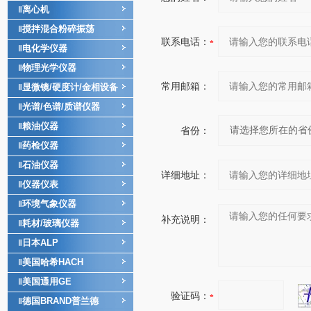
离心机
‖
搅拌混合粉碎振荡
‖
联系电话：
电化学仪器
‖
物理光学仪器
‖
常用邮箱：
显微镜/硬度计/金相设备
‖
光谱/色谱/质谱仪器
‖
粮油仪器
‖
省份：
药检仪器
‖
石油仪器
‖
详细地址：
仪器仪表
‖
环境气象仪器
‖
补充说明：
耗材/玻璃仪器
‖
日本ALP
‖
美国哈希HACH
‖
美国通用GE
‖
验证码：
德国BRAND普兰德
‖