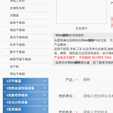
净化工作台
生物安全柜
灭菌器
鼓风干燥箱
点击放大
电热干燥箱
50ml烧杯
的详细资料：
真空干燥烘箱
由爱斯佩仪器网供应
50ml烧杯
均有北玻、天
红外干燥箱
产品概述：
适用于医院,学校,工矿企业等单位化验室,
胶片干燥箱
缩、稀释、调剂及沉淀澄清等操作。由于规
产品相关关键字：
平四烧杯
四川蜀牛
50ml
精密节能干燥箱
如果你对
50ml烧杯
感兴趣，想了解更详细
冻干机
理化干燥箱
产品：
天平衡器
‖
加热低温恒温设备
‖
实验培养箱体
‖
您的单位：
生化分析设备
‖
泵类器材
‖
您的姓名：