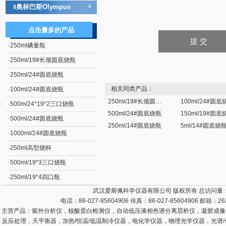
奥林巴斯Olympus
‖
点击量多的产品
·
250ml碘量瓶
·
250ml/19#长颈圆底烧瓶
·
250ml/24#圆底烧瓶
相关同类产品：
·
100ml/24#圆底烧瓶
250ml/19#长颈圆底烧瓶
100ml/24#圆底
·
500m/24*19*2三口烧瓶
500ml/24#圆底烧瓶
150ml/19#圆底
·
500ml/24#圆底烧瓶
250ml/14#圆底烧瓶
5ml/14#圆底烧
·
1000ml/24#圆底烧瓶
·
250ml高型烧杯
·
500ml/19*3三口烧瓶
·
250ml/19*4四口瓶
武汉爱斯佩科学仪器有限公司 版权所有 总访问量
电话：86-027-85604906 传真：86-027-85604906 邮箱：
26
主营产品：
紫外分析仪，核酸蛋白检测仪，自动低压液相色谱分离层析仪，凝胶成像
反应处理，天平衡器，加热/恒温/低温制冷仪器，电化学仪器，物理光学仪器，光谱