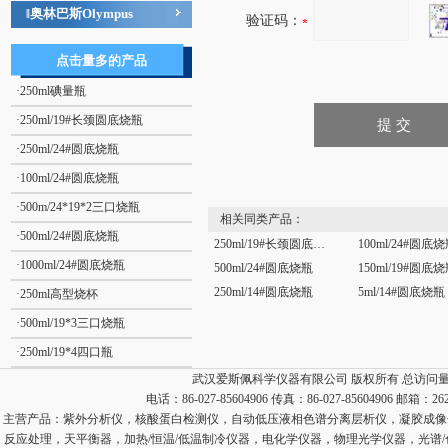
奥林巴斯Olympus
‖
验证码：
点击量多的产品
·
250ml碘量瓶
·
250ml/19#长颈圆底烧瓶
·
250ml/24#圆底烧瓶
·
100ml/24#圆底烧瓶
·
500m/24*19*2三口烧瓶
相关同类产品：
·
500ml/24#圆底烧瓶
250ml/19#长颈圆底烧瓶
100ml/24#圆底
·
1000ml/24#圆底烧瓶
500ml/24#圆底烧瓶
150ml/19#圆底
250ml/14#圆底烧瓶
5ml/14#圆底烧瓶
·
250ml高型烧杯
·
500ml/19*3三口烧瓶
·
250ml/19*4四口瓶
武汉爱斯佩科学仪器有限公司 版权所有 总访问
电话：86-027-85604906 传真：86-027-85604906 邮箱：
26
主营产品：
紫外分析仪，核酸蛋白检测仪，自动低压液相色谱分离层析仪，凝胶成像
反应处理，天平衡器，加热/恒温/低温制冷仪器，电化学仪器，物理光学仪器，光谱