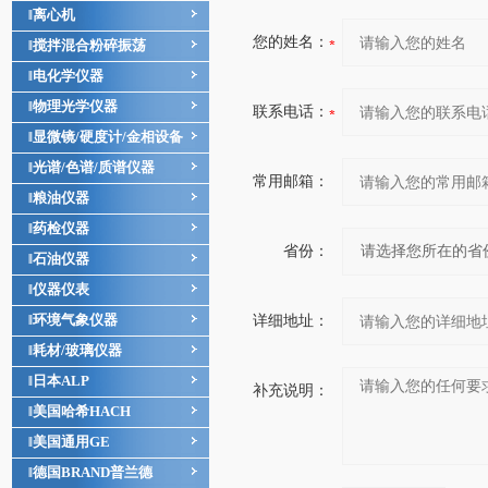
离心机
‖
您的姓名：
搅拌混合粉碎振荡
‖
电化学仪器
‖
物理光学仪器
‖
联系电话：
显微镜/硬度计/金相设备
‖
光谱/色谱/质谱仪器
‖
常用邮箱：
粮油仪器
‖
药检仪器
‖
省份：
石油仪器
‖
仪器仪表
‖
环境气象仪器
‖
详细地址：
耗材/玻璃仪器
‖
日本ALP
‖
补充说明：
美国哈希HACH
‖
美国通用GE
‖
德国BRAND普兰德
‖