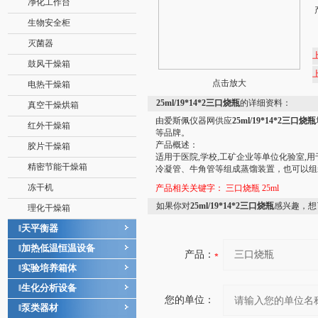
净化工作台
生物安全柜
灭菌器
鼓风干燥箱
点击放大
电热干燥箱
25ml/19*14*2三口烧瓶
的详细资料：
真空干燥烘箱
由爱斯佩仪器网供应
25ml/19*14*2三口烧瓶
红外干燥箱
等品牌。
产品概述：
胶片干燥箱
适用于医院,学校,工矿企业等单位化验室,
精密节能干燥箱
冷凝管、牛角管等组成蒸馏装置，也可以组
冻干机
产品相关关键字：
三口烧瓶
25ml
如果你对
25ml/19*14*2三口烧瓶
感兴趣，想
理化干燥箱
天平衡器
‖
加热低温恒温设备
‖
产品：
实验培养箱体
‖
生化分析设备
‖
您的单位：
泵类器材
‖