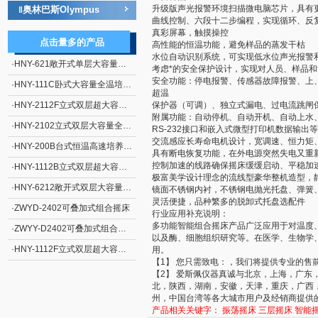
升级版声光报警环境扫描微电脑芯片，具有
奥林巴斯Olympus
‖
曲线控制、六段十二步编程，实现循环、反
真彩屏幕，触摸操控
点击量多的产品
高性能的恒温功能，避免样品的蒸发干枯
水位自动识别系统，可实现低水位声光报警
·
HNY-621敞开式单层大容量摇瓶机
考虑*的安全保护设计，实现对人员、样品
安全功能：停电报警、传感器故障报警、上
·
HNY-111C卧式大容量全温培养摇床
超温
·
HNY-2112F立式双层超大容量全温摇床
保护器（可调）、独立式漏电、过电流跳闸
附属功能：自动停机、自动开机、自动上水
·
HNY-2102立式双层大容量全温培养摇床
RS-232接口和嵌入式微型打印机数据输出
交流感应长寿命电机设计，宽调速、恒力矩
·
HNY-200B台式恒温高速培养摇床
具有断电恢复功能，在外电源突然失电又重
控制加速的线路确保摇床缓缓启动、平稳加
·
HNY-1112B立式双层超大容量恒温培养摇床
极富美学设计理念的流线型豪华整机造型，
·
HNY-6212敞开式双层大容量摇瓶机
镜面不锈钢内衬，不锈钢电抛光托盘、弹簧
灵活便捷，品种繁多的脱卸式托盘选配件
·
ZWYD-2402可叠加式组合摇床
行业应用补充说明：
多功能智能组合摇床产品广泛应用于对温度
·
ZWYY-D2402可叠加式组合摇床
以及酶、细胞组织研究等。在医学、生物学
·
HNY-1112F立式双层超大容量恒温摇床
用。
【1】 您只需致电：，我们将提供专业的售
【2】 爱斯佩仪器真诚与北京，上海，广
北，陕西，湖南，安徽，天津，重庆，广西
州，中国台湾等各大城市用户及经销商提供
产品相关关键字：
振荡摇床
三层摇床
智能