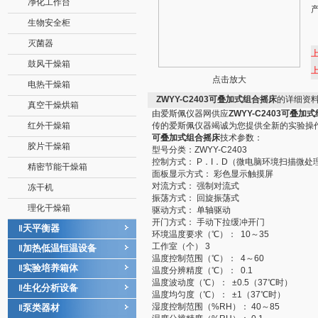
净化工作台
生物安全柜
灭菌器
鼓风干燥箱
点击放大
电热干燥箱
ZWYY-C2403可叠加式组合摇床
的详细资
真空干燥烘箱
由爱斯佩仪器网供应
ZWYY-C2403可叠加
红外干燥箱
传的爱斯佩仪器竭诚为您提供全新的实验操
可叠加式组合摇床
技术参数：
胶片干燥箱
型号分类：ZWYY-C2403
控制方式： P．I．D（微电脑环境扫描微处
精密节能干燥箱
面板显示方式： 彩色显示触摸屏
对流方式： 强制对流式
冻干机
振荡方式： 回旋振荡式
理化干燥箱
驱动方式： 单轴驱动
开门方式： 手动下拉缓冲开门
天平衡器
‖
环境温度要求（℃）： 10～35
工作室（个） 3
加热低温恒温设备
‖
温度控制范围（℃）： 4～60
实验培养箱体
‖
温度分辨精度（℃）： 0.1
温度波动度（℃）： ±0.5（37℃时）
生化分析设备
‖
温度均匀度（℃）： ±1（37℃时）
湿度控制范围（%RH）： 40～85
泵类器材
‖