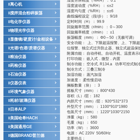
湿度分辨精度（%RH）： 0.1
离心机
‖
湿度波动度（%RH）： ≤±2
湿度均匀度（%RH）： ≤±6
搅拌混合粉碎振荡
‖
曲线编程设定（段/步）： 9/18
电化学仪器
定时时间（H）： 99.9
‖
回旋频率范围（r/min）： 0～300
物理光学仪器
‖
回旋频率精度（r/min）： ±1
振荡幅度（mm）： Φ0～50（无极可调）
显微镜/硬度计/金相设备
‖
安全功能： 上、下限超温报警、上、下限
光谱/色谱/质谱仪器
‖
位报警、独立式过升防止器、独立式超温保
附属功能： 自动停机、自动开机、温度表示
粮油仪器
‖
打印功能： 嵌入式．微型．内置
制冷功能： 空冷式. R134.a 功率可控式制
药检仪器
‖
制冷方式： 三叠三制冷
石油仪器
‖
加湿功能： 蒸汽加湿
加速度： 柔性慢启动
仪器仪表
‖
搁板数量（块）： 3
摇板尺寸（mm）： 800*430
环境气象仪器
‖
容积（L）/层： 182
耗材/玻璃仪器
‖
内胆尺寸（mm）/层： 920*532*373
外型尺寸（mm）： 1100*910*1980
日本ALP
‖
包装尺寸（mm）： 1220*1030*2150
净重（kg）： 580
美国哈希HACH
‖
毛重（kg）： 650
美国通用GE
‖
功率（W）： 3600
电源： AC 220V 50/60Hz
德国BRAND普兰德
‖
主要特点：