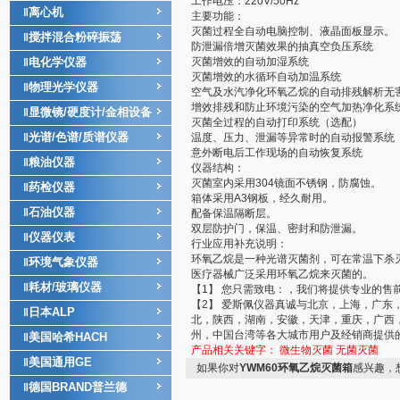
工作电压：220V/50Hz
离心机
‖
主要功能：
灭菌过程全自动电脑控制、液晶面板显示。
搅拌混合粉碎振荡
‖
防泄漏倍增灭菌效果的抽真空负压系统
电化学仪器
灭菌增效的自动加湿系统
‖
灭菌增效的水循环自动加温系统
物理光学仪器
‖
空气及水汽净化环氧乙烷的自动排残解析无
增效排残和防止环境污染的空气加热净化系
显微镜/硬度计/金相设备
‖
灭菌全过程的自动打印系统（选配）
光谱/色谱/质谱仪器
‖
温度、压力、泄漏等异常时的自动报警系统
意外断电后工作现场的自动恢复系统
粮油仪器
‖
仪器结构：
灭菌室内采用304镜面不锈钢，防腐蚀。
药检仪器
‖
箱体采用A3钢板，经久耐用。
石油仪器
‖
配备保温隔断层。
双层防护门，保温、密封和防泄漏。
仪器仪表
‖
行业应用补充说明：
环氧乙烷是一种光谱灭菌剂，可在常温下杀
环境气象仪器
‖
医疗器械广泛采用环氧乙烷来灭菌的。
耗材/玻璃仪器
‖
【1】 您只需致电：，我们将提供专业的售
【2】 爱斯佩仪器真诚与北京，上海，广
日本ALP
‖
北，陕西，湖南，安徽，天津，重庆，广西
州，中国台湾等各大城市用户及经销商提供
美国哈希HACH
‖
产品相关关键字：
微生物灭菌
无菌灭菌
美国通用GE
‖
如果你对
YWM60环氧乙烷灭菌箱
感兴趣，
德国BRAND普兰德
‖