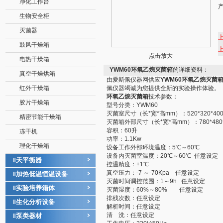
净化工作台
生物安全柜
灭菌器
鼓风干燥箱
点击放大
电热干燥箱
YWM60环氧乙烷灭菌箱
的详细资料：
真空干燥烘箱
由爱斯佩仪器网供应
YWM60环氧乙烷灭菌
红外干燥箱
佩仪器竭诚为您提供全新的实验操作体验。
环氧乙烷灭菌箱
技术参数：
胶片干燥箱
型号分类：YWM60
灭菌室尺寸（长*宽*高mm）：520*320*40
精密节能干燥箱
灭菌箱外部尺寸（长*宽*高mm）：780*480*
容积：60升
冻干机
功率：1.1Kw
理化干燥箱
设备工作外部环境温度：5℃～60℃
设备内灭菌室温度：20℃～60℃ 任意设定
天平衡器
‖
控温精度：±1℃
真空压力：-7 ～-70Kpa 任意设定
加热低温恒温设备
‖
灭菌时间调控范围：1～9h 任意设定
实验培养箱体
‖
灭菌湿度：60%～80% 任意设定
排残次数：任意设定
生化分析设备
‖
解析时间：任意设定
清 洗：任意设定
泵类器材
‖