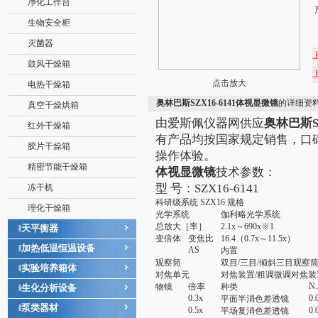
净化工作台
生物安全柜
灭菌器
鼓风干燥箱
点击放大
电热干燥箱
奥林巴斯SZX16-6141体视显微镜
的详细资
真空干燥烘箱
由爱斯佩仪器网供应
奥林巴斯S
红外干燥箱
有产品均按国家规定销售，口
胶片干燥箱
操作体验。
精密节能干燥箱
体视显微镜
技术参数：
型 号：SZX16-6141
冻干机
科研级系统 SZX16 规格
理化干燥箱
光学系统
伽利略光学系统
总放大［率］
2.1x～690x※1
天平衡器
‖
变倍体
变焦比
16.4（0.7x～11.5x）
加热低温恒温设备
‖
AS
内置
观察筒
双目/三目/倾斜三目观察
实验培养箱体
‖
对焦单元
对焦装置/粗调微调对焦装
N.
物镜
倍率
种类
生化分析设备
‖
0.3x
0.
平面半消色差透镜
泵类器材
‖
0.5x
0.
平场复消色差透镜