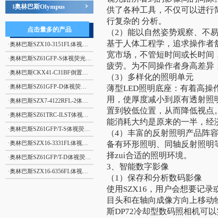
奥林巴斯Olympus
‖
供了各种工具，不仅可以进行
行复杂的 分析。
点击量多的产品
（2）能以自然姿势观察、不
基于人体工程学，追求操作者
·
奥林巴斯SZX10-3151FL体视荧光显微镜
宽市场，不管短时间或长时间
·
奥林巴斯SZ61GFP-S体视荧光显微镜
疲劳。为不同操作者身高差异，
·
奥林巴斯CKX41-C31BF倒置显微镜
（3）多样化的照明单元
·
奥林巴斯SZ61GFP-D体视荧光显微镜
薄型LED照明底座：有着高操
用，使厚度减小到原有透射照
·
奥林巴斯SZX7-4122RFL-2体视荧光显微镜
置到较低位置，从而降低视点
·
奥林巴斯SZ61TRC-ILST体视显微镜
能消耗大约是原来的一半，经
·
奥林巴斯SZ61GFP/T-S体视荧光显微镜
（4）丰富的反射照明产品阵
·
奥林巴斯SZX16-3331FL体视荧光显微镜
备有环形照明、同轴反射照明
择zui合适的照明环境。
·
奥林巴斯SZ61GFP/T-D体视荧光显微镜
3、智能数字影像
·
奥林巴斯SZX16-6356FL体视荧光显微镜
（1）保存和分析数码影像
使用SZX16，用户会想要记
目头和在轴向成像方向上移动
斯DP72冷却型数码照相机可