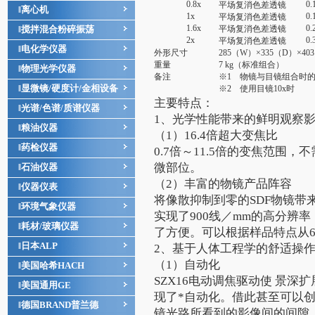
0.8x
0.
平场复消色差透镜
离心机
‖
1x
0.
平场复消色差透镜
1.6x
0.
搅拌混合粉碎振荡
平场复消色差透镜
‖
2x
0.
平场复消色差透镜
电化学仪器
‖
外形尺寸
285（W）×335（D）×40
重量
7 kg（标准组合）
物理光学仪器
‖
备注
※1 物镜与目镜组合时
显微镜/硬度计/金相设备
‖
※2 使用目镜10x时
主要特点：
光谱/色谱/质谱仪器
‖
1、光学性能带来的鲜明观察
粮油仪器
‖
（1）16.4倍超大变焦比
药检仪器
‖
0.7倍～11.5倍的变焦范围
微部位。
石油仪器
‖
（2）丰富的物镜产品阵容
仪器仪表
‖
将像散抑制到零的SDF物镜带
环境气象仪器
‖
实现了900线／mm的高分辨率
耗材/玻璃仪器
‖
了方便。可以根据样品特点从
日本ALP
‖
2、基于人体工程学的舒适操
（1）自动化
美国哈希HACH
‖
SZX16电动调焦驱动使 景深
美国通用GE
‖
现了*自动化。借此甚至可以
德国BRAND普兰德
‖
镜光路所看到的影像间的间隙