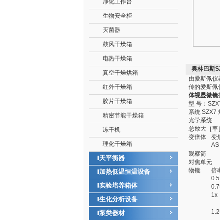
净化工作台
生物安全柜
灭菌器
鼓风干燥箱
电热干燥箱
奥林巴斯SZ
真空干燥烘箱
由爱斯佩仪
红外干燥箱
传的爱斯佩
体视显微镜
胶片干燥箱
型 号：SZX7
系统 SZX7
精密节能干燥箱
光学系统
总放大［率
冻干机
变倍体
变
理化干燥箱
AS
观察筒
天平衡器
‖
对焦单元
物镜
倍
加热低温恒温设备
‖
0.5
实验培养箱体
‖
0.7
1x
生化分析设备
‖
1.2
泵类器材
‖