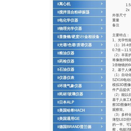
离心机
‖
1.5
2x
搅拌混合粉碎振荡
‖
外形尺寸
电化学仪器
重量
‖
备注
物理光学仪器
‖
主要特点：
显微镜/硬度计/金相设备
‖
1、光学性
光谱/色谱/质谱仪器
‖
（1）16.
0.7倍～
粮油仪器
‖
（2）丰富
将像散抑制
药检仪器
‖
1倍物镜的
石油仪器
‖
2、基于人
（1）自动
仪器仪表
‖
SZX16
模拟3D图
环境气象仪器
‖
件产品提供
耗材/玻璃仪器
‖
（2）能以
基于人体工
日本ALP
‖
察3D图像
观察筒。
美国哈希HACH
‖
（3）多样
美国通用GE
‖
薄型LED
的一半。可
德国BRAND普兰德
‖
察，电能消