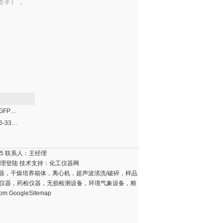
数字），
奥林巴斯SZ61GFP-S体视荧光显微镜
奥林巴斯SZX16-3331FL体视荧光显微镜
15 联系人：王经理
理登陆
技术支持：
化工仪器网
器，干燥培养箱体，离心机，超声波清洗/破碎，样品
壤仪器，药检仪器，无损检测设备，环境气象设备，粮
com
GoogleSitemap