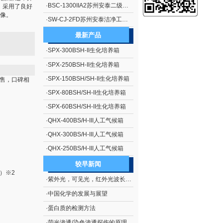
·
BSC-1300IIA2苏州安泰二级生物安全柜（停产）
，采用了良好
像。
·
SW-CJ-2FD苏州安泰洁净工作台单人单面、垂直送风 净化工作台 超净工作台
最新产品
·
SPX-300BSH-II生化培养箱
·
SPX-250BSH-II生化培养箱
·
SPX-150BSH/SH-II生化培养箱
销售，口碑相
·
SPX-80BSH/SH-II生化培养箱
·
SPX-60BSH/SH-II生化培养箱
·
QHX-400BS/H-III人工气候箱
·
QHX-300BS/H-III人工气候箱
·
QHX-250BS/H-III人工气候箱
较早新闻
）※2
·
紫外光，可见光，红外光波长范围
·
中国化学的发展与展望
·
蛋白质的检测方法
·
荧光渗透/染色渗透探伤的原理