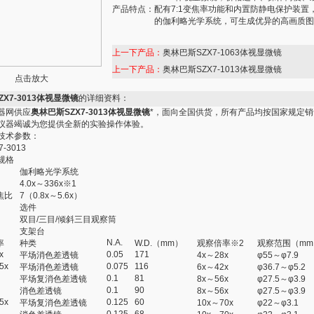
产品特点：
配有7:1变焦率功能和内置防静电保护装置
的伽利略光学系统，可生成优异的高画质图
上一下产品：
奥林巴斯SZX7-1063体视显微镜
上一下产品：
奥林巴斯SZX7-1013体视显微镜
点击放大
X7-3013体视显微镜
的详细资料：
器网供应
奥林巴斯SZX7-3013体视显微镜
*，面向全国供货，所有产品均按国家规定
仪器竭诚为您提供全新的实验操作体验。
技术参数：
-3013
 规格
伽利略光学系统
］
4.0x～336x※1
焦比
7（0.8x～5.6x）
选件
双目/三目/倾斜三目观察筒
支架台
N.A.
率
种类
W.D.（mm）
观察倍率※2
观察范围（mm
x
0.05
171
平场消色差透镜
4x～28x
φ55～φ7.9
5x
0.075
116
平场消色差透镜
6x～42x
φ36.7～φ5.2
0.1
81
平场复消色差透镜
8x～56x
φ27.5～φ3.9
0.1
90
消色差透镜
8x～56x
φ27.5～φ3.9
5x
0.125
60
平场复消色差透镜
10x～70x
φ22～φ3.1