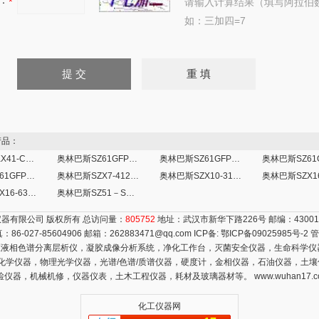
：
请输入计算结果（填写阿拉伯
如：三加四=7
品：
奥林巴斯CKX41-C31BF倒置显微镜
奥林巴斯SZ61GFP-D体视荧光显微镜
奥林巴斯SZ61GFP/T-D体视荧光显微镜
奥林巴斯SZ61GFP/T-S体视荧光显微镜
奥林巴斯SZX7-4122RFL-2体视荧光显微镜
奥林巴斯SZX10-3151FL体视荧光显微镜
奥林巴斯SZX16-6356FL体视荧光显微镜
奥林巴斯SZ51－SET体视显微镜
器有限公司 版权所有 总访问量：
805752
地址：武汉市新华下路226号 邮编：4300
真：86-027-85604906 邮箱：
262883471@qq.com
ICP备:
鄂ICP备09025985号-2
管
液相色谱分离层析仪，凝胶成像分析系统，净化工作台，灭菌安全仪器，生命科学仪
电化学仪器，物理光学仪器，光谱/色谱/质谱仪器，硬度计，金相仪器，石油仪器，土
检仪器，机械机修，仪器仪表，土木工程仪器，耗材及玻璃器材等。
www.wuhan17.
化工仪器网