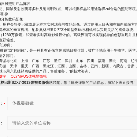
的反射照明产品阵容
明、同轴反射照明等多种反射照明装置。可以根据样品和用途选择zui合适的照明环境
字影像
和分析数码影像
16，用户会想要记录或展示样本实时观察的数码影像。通过使用三目头和在轴向成像方
得样本的垂直视图。配备奥林巴斯DP72冷却型数码照相机可以实现灵活的成像系统
（1280万像素）和查看实时高速影像设计的。高级界面可以实现优异的色彩重现并且
色彩偏差。
充说明：
显微镜”或“解剖镜”，是一种具有正像立体感地目视仪器，被广泛地应用于生物学、医学
物各部门。
真诚与北京，上海，广东，江苏，浙江，深圳，山东，四川，福建，湖北，河南，辽
安徽，天津，重庆，广西，黑龙江，江西，山西，吉林，云南，新疆，内蒙古，甘肃
城市用户及经销商提供的产品，售后服务，*的技术咨询。
键字：
OLYMPUS体视显微镜
林巴斯SZX7-3013体视显微镜
感兴趣，想了解更详细的产品信息，填写下表直接与厂
：
：