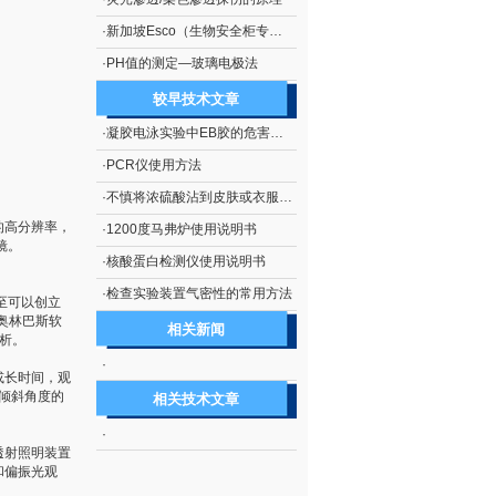
·
新加坡Esco（生物安全柜专业厂商）
·
PH值的测定—玻璃电极法
较早技术文章
·
凝胶电泳实验中EB胶的危害及处理措施
·
PCR仪使用方法
·
不慎将浓硫酸沾到皮肤或衣服上的处理方法
的高分辨率，
·
1200度马弗炉使用说明书
镜。
·
核酸蛋白检测仪使用说明书
·
检查实验装置气密性的常用方法
甚至可以创立
奥林巴斯软
相关新闻
析。
·
或长时间，观
调倾斜角度的
相关技术文章
·
透射照明装置
和偏振光观