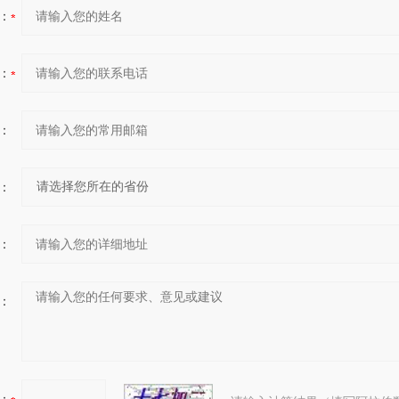
：
：
：
：
：
：