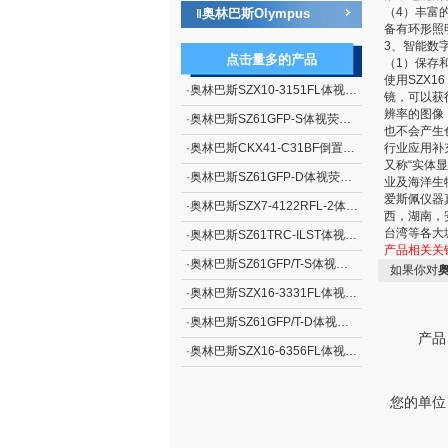
（4）丰富
奥林巴斯Olympus
‖
备有环形照
3、智能数
点击量多的产品
（1）保存
使用SZX
·
奥林巴斯SZX10-3151FL体视荧光显微镜
镜，可以获
辨率的图像
·
奥林巴斯SZ61GFP-S体视荧光显微镜
也不会产生
·
奥林巴斯CKX41-C31BF倒置显微镜
行业应用补
又称“实体
·
奥林巴斯SZ61GFP-D体视荧光显微镜
业及海洋生
爱斯佩仪器
·
奥林巴斯SZX7-4122RFL-2体视荧光显微镜
西，湖南，
台湾等各大
·
奥林巴斯SZ61TRC-ILST体视显微镜
产品相关关
·
奥林巴斯SZ61GFP/T-S体视荧光显微镜
如果你对
奥
·
奥林巴斯SZX16-3331FL体视荧光显微镜
·
奥林巴斯SZ61GFP/T-D体视荧光显微镜
产品
·
奥林巴斯SZX16-6356FL体视荧光显微镜
您的单位