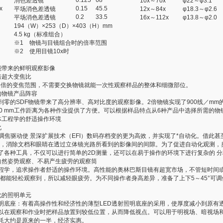
0.125
68
消色差透镜
10x～70x
φ22～φ3.1
x
0.15
45.5
平场消色差透镜
12x～84x
φ18.3～φ2.6
0.2
33.5
平场消色差透镜
16x～112x
φ13.8～φ2.0
194（W）×253（D）×403（H）mm
4.5 kg（标准组合）
※1 物镜与目镜组合时的倍率范围
※2 使用目镜10x时
能带来的鲜明观察影像
4倍超大变焦比
11.5倍的变焦范围，不需要交换物镜就能一次性观察样品的整体和细微部位。
的物镜产品阵容
到零的SDF物镜带来了高分辨率、高对比度的观察影像。2倍物镜实现了900线／mm
60 mm工作距离为各种作业提供了方便。可以根据样品特点从6种产品中选择所需的物
体工程学的舒适操作环境
化
电动调焦驱动使 景深扩展技术（EFI）数码存档变的更为高效，并实现了*自动化。借此
像，消除文档和眼睛在透过立体镜光路所看到的影像间的间隙。为了促进自动化观测，
了各种工具，不仅可以进行简单的2D测量，还可以在易于操作的环境下进行复杂的 分
自然姿势观察、不易产生疲劳的观察筒
程学，追求操作者舒适的操作环境。高性能的奥林巴斯目镜有超宽市场，不管短时间
时都能轻松观察到，所以减轻眼疲劳。为不同操作者身高差异，准备了上下5～45°可
化的照明单元
照明底座：有着高操作性和经济性的薄型LED透射照明底座的采用，使厚度减小到原有
以在观察和作业时把样品放置到较低位置，从而降低视点。可以用于明视场、暗视场
耗大约是原来的一半，经济实惠。