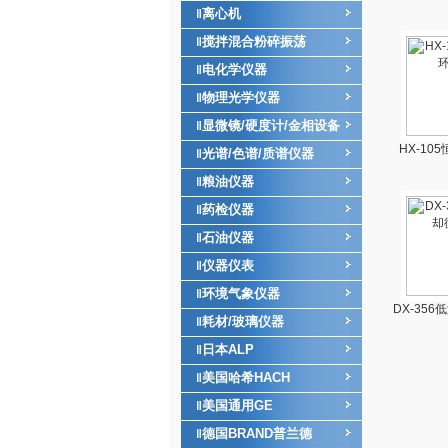
离心机
‖
搅拌混合粉碎振荡
‖
电化学仪器
‖
物理光学仪器
‖
显微镜/硬度计/金相设备
‖
HX-10
光谱/色谱/质谱仪器
‖
粮油仪器
‖
药检仪器
‖
石油仪器
‖
仪器仪表
‖
环境气象仪器
‖
DX-35
耗材/玻璃仪器
‖
日本ALP
‖
美国哈希HACH
‖
美国通用GE
‖
德国BRAND普兰德
‖