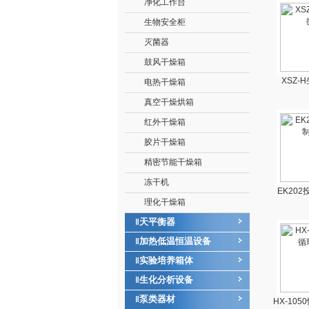
净化工作台
生物安全柜
灭菌器
鼓风干燥箱
XSZ-
电热干燥箱
真空干燥烘箱
红外干燥箱
胶片干燥箱
精密节能干燥箱
冻干机
EK20
理化干燥箱
天平衡器
‖
加热低温恒温设备
‖
实验培养箱体
‖
生化分析设备
‖
泵类器材
‖
HX-10