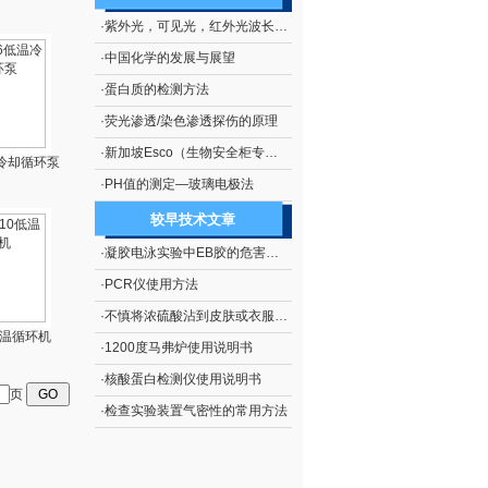
·
紫外光，可见光，红外光波长范围
·
中国化学的发展与展望
·
蛋白质的检测方法
·
荧光渗透/染色渗透探伤的原理
·
新加坡Esco（生物安全柜专业厂商）
温冷却循环泵
·
PH值的测定—玻璃电极法
较早技术文章
·
凝胶电泳实验中EB胶的危害及处理措施
·
PCR仪使用方法
·
不慎将浓硫酸沾到皮肤或衣服上的处理方法
0低温循环机
·
1200度马弗炉使用说明书
·
核酸蛋白检测仪使用说明书
页
·
检查实验装置气密性的常用方法