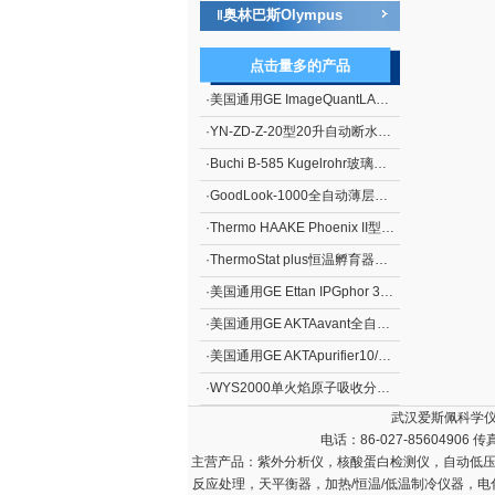
奥林巴斯Olympus
‖
点击量多的产品
·
美国通用GE ImageQuantLAS4000化学发光成像分析仪
·
YN-ZD-Z-20型20升自动断水不锈钢电热蒸馏水器
·
Buchi B-585 Kugelrohr玻璃蒸馏仪
·
GoodLook-1000全自动薄层色谱成像系统
·
Thermo HAAKE Phoenix II型P1-C25P制冷水浴
·
ThermoStat plus恒温孵育器（艾本德）
·
美国通用GE Ettan IPGphor 3双向电泳系统*向等电聚焦系统
·
美国通用GE AKTAavant全自动蛋白质分离纯化系统
·
美国通用GE AKTApurifier10/100蛋白质快速纯化系统
·
WYS2000单火焰原子吸收分光光度计
武汉爱斯佩科学仪
电话：86-027-85604906 传
主营产品：
紫外分析仪，核酸蛋白检测仪，自动低压
反应处理，天平衡器，加热/恒温/低温制冷仪器，