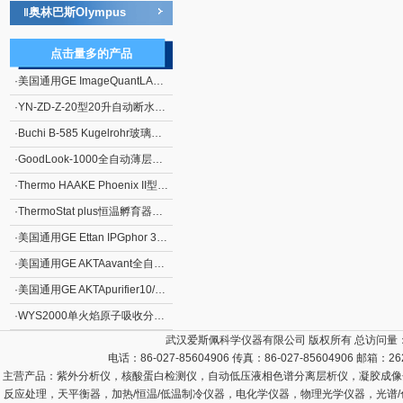
奥林巴斯Olympus
‖
点击量多的产品
·
美国通用GE ImageQuantLAS4000化学发光成像分析仪
·
YN-ZD-Z-20型20升自动断水不锈钢电热蒸馏水器
·
Buchi B-585 Kugelrohr玻璃蒸馏仪
·
GoodLook-1000全自动薄层色谱成像系统
·
Thermo HAAKE Phoenix II型P1-C25P制冷水浴
·
ThermoStat plus恒温孵育器（艾本德）
·
美国通用GE Ettan IPGphor 3双向电泳系统*向等电聚焦系统
·
美国通用GE AKTAavant全自动蛋白质分离纯化系统
·
美国通用GE AKTApurifier10/100蛋白质快速纯化系统
·
WYS2000单火焰原子吸收分光光度计
武汉爱斯佩科学仪器有限公司 版权所有 总访问量
电话：86-027-85604906 传真：86-027-85604906 邮箱：
26
主营产品：
紫外分析仪，核酸蛋白检测仪，自动低压液相色谱分离层析仪，凝胶成像
反应处理，天平衡器，加热/恒温/低温制冷仪器，电化学仪器，物理光学仪器，光谱