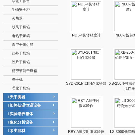
净化工作台
生物安全柜
灭菌器
鼓风干燥箱
NDJ-4旋转粘度计
NDJ-7旋
电热干燥箱
真空干燥烘箱
红外干燥箱
胶片干燥箱
精密节能干燥箱
冻干机
SYD-261闭口闪点试验器
XB-250小杯
理化干燥箱
搅拌器
天平衡器
‖
加热低温恒温设备
‖
实验培养箱体
‖
生化分析设备
‖
泵类器材
‖
RBY-A融变时限试验仪
LS-3000低