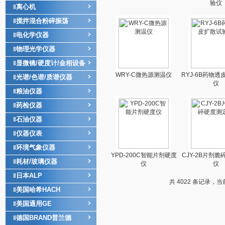
验仪
离心机
‖
搅拌混合粉碎振荡
‖
电化学仪器
‖
物理光学仪器
‖
显微镜/硬度计/金相设备
‖
WRY-C微热源测温仪
RYJ-6B药物
光谱/色谱/质谱仪器
‖
仪
粮油仪器
‖
药检仪器
‖
石油仪器
‖
仪器仪表
‖
环境气象仪器
‖
YPD-200C智能片剂硬度
CJY-2B片剂
耗材/玻璃仪器
‖
仪
仪
日本ALP
‖
共 4022 条记录，当前 
美国哈希HACH
‖
美国通用GE
‖
德国BRAND普兰德
‖