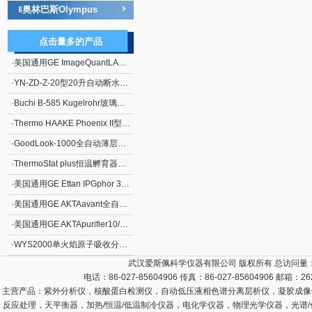
奥林巴斯Olympus
‖
点击量多的产品
·
美国通用GE ImageQuantLAS4000化学发光成像分析仪
·
YN-ZD-Z-20型20升自动断水不锈钢电热蒸馏水器
·
Buchi B-585 Kugelrohr玻璃蒸馏仪
·
Thermo HAAKE Phoenix II型P1-C25P制冷水浴
·
GoodLook-1000全自动薄层色谱成像系统
·
ThermoStat plus恒温孵育器（艾本德）
·
美国通用GE Ettan IPGphor 3双向电泳系统*向等电聚焦系统
·
美国通用GE AKTAavant全自动蛋白质分离纯化系统
·
美国通用GE AKTApurifier10/100蛋白质快速纯化系统
·
WYS2000单火焰原子吸收分光光度计
武汉爱斯佩科学仪器有限公司 版权所有 总访问量
电话：86-027-85604906 传真：86-027-85604906 邮箱：
26
主营产品：
紫外分析仪，核酸蛋白检测仪，自动低压液相色谱分离层析仪，凝胶成像
反应处理，天平衡器，加热/恒温/低温制冷仪器，电化学仪器，物理光学仪器，光谱