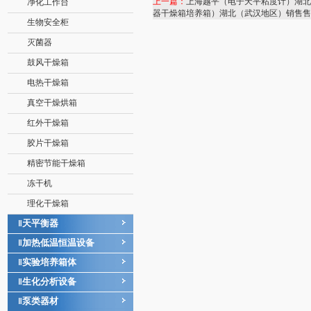
上一篇：
上海越平（电子天平粘度计）湖北
净化工作台
器干燥箱培养箱）湖北（武汉地区）销售售
生物安全柜
灭菌器
鼓风干燥箱
电热干燥箱
真空干燥烘箱
红外干燥箱
胶片干燥箱
精密节能干燥箱
冻干机
理化干燥箱
天平衡器
‖
加热低温恒温设备
‖
实验培养箱体
‖
生化分析设备
‖
泵类器材
‖