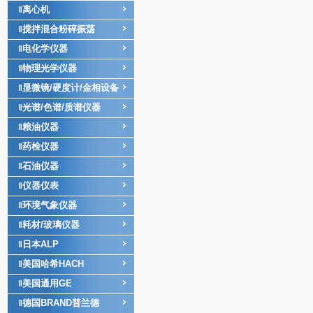
离心机
‖
搅拌混合粉碎振荡
‖
电化学仪器
‖
物理光学仪器
‖
显微镜/硬度计/金相设备
‖
光谱/色谱/质谱仪器
‖
粮油仪器
‖
药检仪器
‖
石油仪器
‖
仪器仪表
‖
环境气象仪器
‖
耗材/玻璃仪器
‖
日本ALP
‖
美国哈希HACH
‖
美国通用GE
‖
德国BRAND普兰德
‖