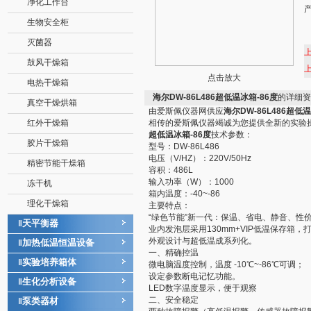
净化工作台
生物安全柜
灭菌器
鼓风干燥箱
点击放大
电热干燥箱
海尔DW-86L486超低温冰箱-86度
的详细资
真空干燥烘箱
由爱斯佩仪器网供应
海尔DW-86L486超低温
红外干燥箱
相传的爱斯佩仪器竭诚为您提供全新的实验
超低温冰箱-86度
技术参数：
胶片干燥箱
型号：DW-86L486
电压（V/HZ）：220V/50Hz
精密节能干燥箱
容积：486L
输入功率（W）：1000
冻干机
箱内温度：-40~-86
理化干燥箱
主要特点：
“绿色节能”新一代：保温、省电、静音、性
天平衡器
‖
业内发泡层采用130mm+VIP低温保存箱
外观设计与超低温成系列化。
加热低温恒温设备
‖
一、精确控温
实验培养箱体
‖
微电脑温度控制，温度 -10℃~-86℃可调；
设定参数断电记忆功能。
生化分析设备
‖
LED数字温度显示，便于观察
二、安全稳定
泵类器材
‖