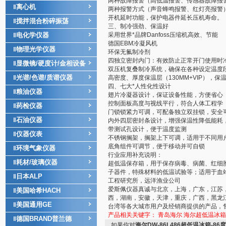
两种故障报警（高低温报警、传感器故障报
离心机
‖
两种报警方式（声音蜂鸣报警、红灯亮报警
开机延时功能，保护电器件延长压机寿命。
搅拌混合粉碎振荡
‖
三、制冷强劲、保温好
电化学仪器
采用世界*品牌Danfoss压缩机高效、节能
‖
德国EBM冷凝风机
物理光学仪器
‖
环保无氟制冷剂
四独立密封内门：有效防止正常开门使用时
显微镜/硬度计/金相设备
‖
双压机复叠制冷系统，确保在各种设定温度
光谱/色谱/质谱仪器
‖
高密度、厚度保温层（130MM+VIP），保
四、七大*人性化性设计
粮油仪器
‖
翅片冷凝器设计，保证设备性能，方便省心
控制面板高度与视线平行，符合人体工程学
药检仪器
‖
门锁锁紧力可调，可配备独立双挂锁，安全
石油仪器
‖
内外四层密封条设计，增强保温性降低能耗
带测试孔设计，便于温度监测
仪器仪表
‖
不锈钢搁架，搁架上下可调，适用于不同用
底角组件可调节，便于移动并可自锁
环境气象仪器
‖
行业应用补充说明：
耗材/玻璃仪器
‖
超低温保存箱，用于保存病毒、病菌、红细
子器件，特殊材料的低温试验等；适用于血
日本ALP
‖
工程研究所，远洋渔业公司
爱斯佩仪器真诚与北京，上海，广东，江苏
美国哈希HACH
‖
西，湖南，安徽，天津，重庆，广西，黑龙
美国通用GE
‖
台湾等各大城市用户及经销商提供的产品，
产品相关关键字：
青岛海尔
海尔超低温冰箱
德国BRAND普兰德
‖
如果你对
海尔DW-86L486超低温冰箱-86度