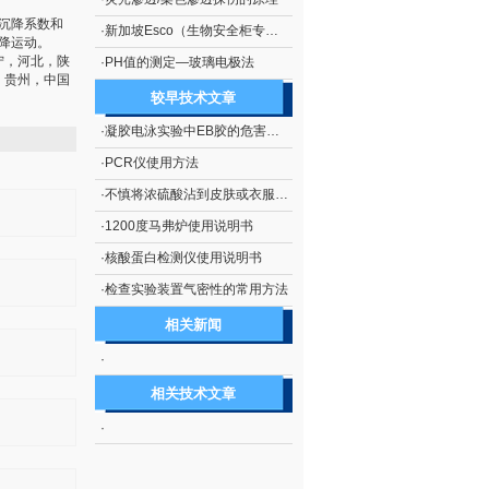
沉降系数和
·
新加坡Esco（生物安全柜专业厂商）
降运动。
宁，河北，陕
·
PH值的测定—玻璃电极法
，贵州，中国
较早技术文章
·
凝胶电泳实验中EB胶的危害及处理措施
·
PCR仪使用方法
·
不慎将浓硫酸沾到皮肤或衣服上的处理方法
·
1200度马弗炉使用说明书
·
核酸蛋白检测仪使用说明书
·
检查实验装置气密性的常用方法
相关新闻
·
相关技术文章
·