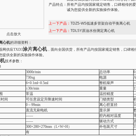
产品特点：
所有产品均按国家规定销售，口碑相传的爱
诚为您提供全新的实验操作体验。
上一下产品：
TDZ5-WS低速多管架自动平衡离心机
上一下产品：
TDL5Y原油水份测定离心机
点击放大
片离心机
的详细资料：
涂片离心机
器网供应TXD3
，面向全国供货，所有产品均按国家规定销售，口碑相
您提供全新的实验操作体验。
机
技术参数：
3
3000r/min
总功率
0
730xg
电源
A
6×0.1ml~0.5ml
整机噪声
±30r/min
重量
1
围
常温
温控精度
--
速时间
可任意设定升降速时间
门锁类型
0～99min
离心腔直径
1
直流无刷电机
显示屏
------
腔内相对温度
------
驱动方式
300×280×270mm（L×W×H）
外包装尺寸
3
有