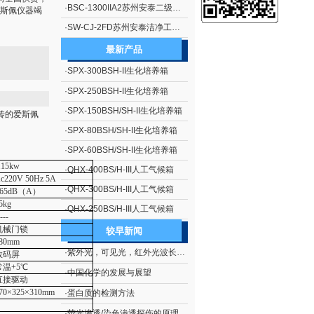
·
BSC-1300IIA2苏州安泰二级生物安全柜（停产）
斯佩仪器竭
·
SW-CJ-2FD苏州安泰洁净工作台单人单面、垂直送风 净化工作台 超净工作台
最新产品
·
SPX-300BSH-II生化培养箱
·
SPX-250BSH-II生化培养箱
·
SPX-150BSH/SH-II生化培养箱
传的爱斯佩
·
SPX-80BSH/SH-II生化培养箱
·
SPX-60BSH/SH-II生化培养箱
.15kw
·
QHX-400BS/H-III人工气候箱
c220V 50Hz 5A
·
QHX-300BS/H-III人工气候箱
≤65dB（A）
5kg
·
QHX-250BS/H-III人工气候箱
---
机械门锁
较早新闻
80mm
·
紫外光，可见光，红外光波长范围
数码屏
常温+5℃
·
中国化学的发展与展望
直接驱动
70×325×310mm
·
蛋白质的检测方法
·
荧光渗透/染色渗透探伤的原理