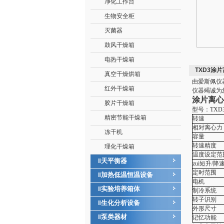
净化工作台
生物安全柜
灭菌器
鼓风干燥箱
电热干燥箱
TXD3涂
真空干燥烘箱
由爱斯佩仪
红外干燥箱
仪器竭诚为
涂片离心
胶片干燥箱
型号：TXD
精密节能干燥箱
转速
相对离心力
冻干机
容量
转速精度
理化干燥箱
温度设定范
天平衡器
‖
zui短升/降
定时范围
加热低温恒温设备
‖
电机
实验培养箱体
‖
制冷系统
转子识别
生化分析设备
‖
外形尺寸
泵类器材
‖
记忆功能