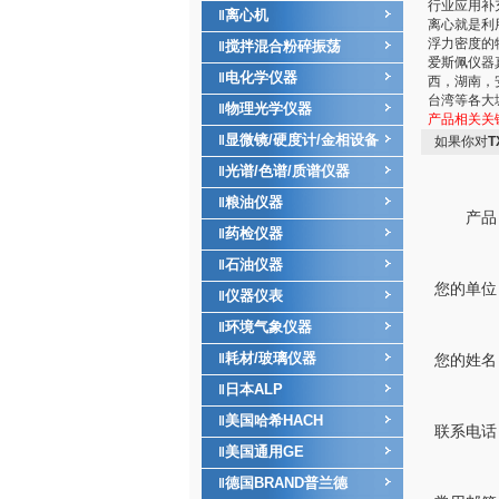
行业应用补
离心机
‖
离心就是利
浮力密度的
搅拌混合粉碎振荡
‖
爱斯佩仪器
电化学仪器
‖
西，湖南，
台湾等各大
物理光学仪器
‖
产品相关关
显微镜/硬度计/金相设备
‖
如果你对
光谱/色谱/质谱仪器
‖
粮油仪器
‖
产品
药检仪器
‖
石油仪器
‖
您的单位
仪器仪表
‖
环境气象仪器
‖
耗材/玻璃仪器
‖
您的姓名
日本ALP
‖
美国哈希HACH
‖
联系电话
美国通用GE
‖
德国BRAND普兰德
‖