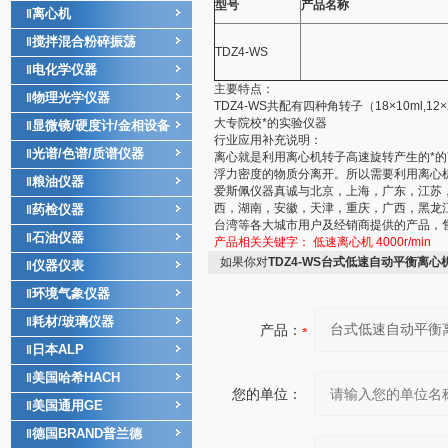
型号
产品名称
离心机
‖
搅拌混合粉碎振荡
‖
TDZ4-WS
电化学仪器
‖
主要特点：
物理光学仪器
‖
TDZ4-WS共配有四种角转子（18×10ml,12×
大专院校*的实验仪器
显微镜/硬度计/金相设备
‖
行业应用补充说明：
光谱/色谱/质谱仪器
‖
离心就是利用离心机转子高速旋转产生的*
浮力密度的物质分离开。所以需要利用离心
粮油仪器
‖
爱斯佩仪器真诚与北京，上海，广东，江苏
西，湖南，安徽，天津，重庆，广西，黑龙
药检仪器
‖
台湾等各大城市用户及经销商提供的产品，
石油仪器
‖
产品相关关键字：
低速离心机
4000r/min
如果你对
TDZ4-WS台式低速自动平衡离心
仪器仪表
‖
环境气象仪器
‖
耗材/玻璃仪器
‖
产品：
日本ALP
‖
美国哈希HACH
‖
您的单位：
美国通用GE
‖
德国BRAND普兰德
‖