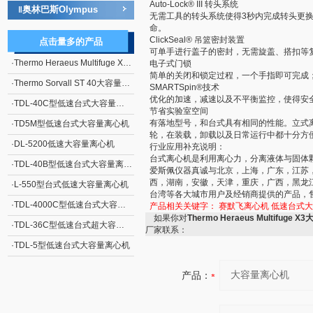
Auto-Lock® III 转头系统
奥林巴斯Olympus
‖
无需工具的转头系统使得3秒内完成转头更
命。
ClickSeal® 吊篮密封装置
点击量多的产品
可单手进行盖子的密封，无需旋盖、搭扣等
·
Thermo Heraeus Multifuge X3大容量离心机
电子式门锁
简单的关闭和锁定过程，一个手指即可完成
·
Thermo Sorvall ST 40大容量离心机
SMARTSpin®技术
优化的加速，减速以及不平衡监控，使得安
·
TDL-40C型低速台式大容量离心机
节省实验室空间
有落地型号，和台式具有相同的性能。立式
·
TD5M型低速台式大容量离心机
轮，在装载，卸载以及日常运行中都十分方
·
DL-5200低速大容量离心机
行业应用补充说明：
台式离心机是利用离心力，分离液体与固体
·
TDL-40B型低速台式大容量离心机
爱斯佩仪器真诚与北京，上海，广东，江苏
西，湖南，安徽，天津，重庆，广西，黑龙
·
L-550型台式低速大容量离心机
台湾等各大城市用户及经销商提供的产品，
·
TDL-4000C型低速台式大容量离心机
产品相关关键字：
赛默飞离心机
低速台式大
如果你对
Thermo Heraeus Multifuge
·
TDL-36C型低速台式超大容量离心机
厂家联系：
·
TDL-5型低速台式大容量离心机
产品：