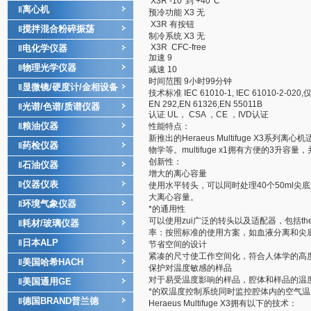
X3R -10°到 +40°C
离心机
‖
预冷功能 X3 无
X3R 有按钮
搅拌混合粉碎振荡
‖
制冷系统 X3 无
X3R CFC-free
电化学仪器
‖
加速 9
物理光学仪器
‖
减速 10
时间范围 9小时99分钟
显微镜/硬度计/金相设备
‖
技术标准 IEC 61010-1, IEC 61010-2-020,
EN 292,EN 61326,EN 55011B
光谱/色谱/质谱仪器
‖
认证 UL， CSA ，CE ，IVD认证
粮油仪器
‖
性能特点：
新推出的Heraeus Multifuge X
药检仪器
‖
物学等。multifuge x1拥有方便的3升容
创新性：
石油仪器
‖
增大的离心容量
仪器仪表
‖
使用水平转头，可以同时处理40个50ml尖
大离心容量。
环境气象仪器
‖
*的通用性
可以使用zui广泛的转头以及适配器，包括thermo 
耗材/玻璃仪器
‖
率：按照标准的使用方案，如血液分离和尖
日本ALP
‖
节省空间的设计
紧凑的尺寸使工作空间化，符合人体学的高
美国哈希HACH
‖
保护对温度敏感的样品
对于易受温度影响的样品，腔体和样品的温度都
美国通用GE
‖
*的双温度控制系统同时监控腔体内的空气
德国BRAND普兰德
‖
Heraeus Multifuge X3拥有以下的技术：