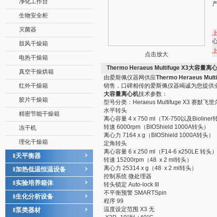
净化工作台
生物安全柜
灭菌器
鼓风干燥箱
点击放大
电热干燥箱
Thermo Heraeus Multifuge X3大容量离
真空干燥烘箱
由爱斯佩仪器网供应
Thermo Heraeus Mu
红外干燥箱
销售，口碑相传的爱斯佩仪器竭诚为您提供
大容量离心机
技术参数：
胶片干燥箱
型号分类：Heraeus Multifuge X3 赛默
水平转头
精密节能干燥箱
离心容量 4 x 750 ml（TX-750以及Bioline
转速 6000rpm（BIOShield 1000A转头）
冻干机
离心力 7164 x g（BIOShield 1000A转头）
理化干燥箱
定角转头
离心容量 6 x 250 ml（F14-6 x250LE 转头
天平衡器
‖
转速 15200rpm（48 x 2 ml转头）
离心力 25314 x g（48 x 2 ml转头）
加热低温恒温设备
‖
控制系统 微处理器
实验培养箱体
‖
转头锁定 Auto-lock III
不平衡预警 SMARTSpin
生化分析设备
‖
程序 99
温度设定范围 X3 无
泵类器材
‖