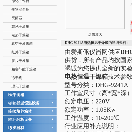
净化工作台
生物安全柜
灭菌器
鼓风干燥箱
点击放大
电热干燥箱
DHG-9241A电热恒温干燥箱
的详细资料：
真空干燥烘箱
由爱斯佩仪器网供应
DH
红外干燥箱
供货，所有产品均按国
胶片干燥箱
竭诚为您提供全新的实
精密节能干燥箱
电热恒温干燥箱
技术参
冻干机
型号分类：DHG-9241A
理化干燥箱
工作室尺寸（高*宽*深）：6
天平衡器
‖
额定电压：220V
加热低温恒温设备
‖
额定功率：1.05Kw
实验培养箱体
‖
工作温度：10-200℃
生化分析设备
‖
行业应用补充说明：
泵类器材
‖