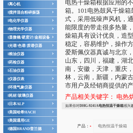
电热干燥箱根据应用的
离心机
‖
箱。101电热鼓风干燥
搅拌混合粉碎振荡
‖
式，采用低噪声风机，
电化学仪器
‖
能限度的带走很多热量，
物理光学仪器
‖
燥箱具有设计优良，造
显微镜/硬度计/金相设备
‖
稳定，容易维护，操作
光谱/色谱/质谱仪器
‖
爱斯佩仪器真诚与北京
粮油仪器
‖
山东，四川，福建，湖
药检仪器
‖
南，安徽，天津，重庆
石油仪器
‖
林，云南，新疆，内蒙
仪器仪表
‖
市用户及经销商提供的产
环境气象仪器
‖
耗材/玻璃仪器
产品相关关键字：
电热
‖
日本ALP
‖
如果你对
DHG-9241A电热恒温干燥箱
感兴
美国哈希HACH
‖
美国通用GE
‖
产品：
德国BRAND普兰德
‖