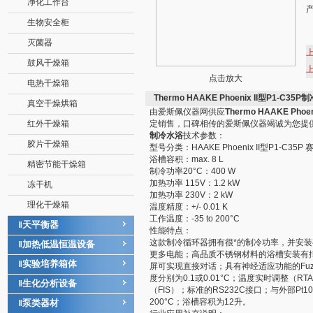
净化工作台
生物安全柜
灭菌器
鼓风干燥箱
点击放大
电热干燥箱
Thermo HAAKE Phoenix II型P1-C35
真空干燥烘箱
由爱斯佩仪器网供应
Thermo HAAKE Phoe
红外干燥箱
定销售，口碑相传的爱斯佩仪器竭诚为您提
制冷水浴
技术参数：
胶片干燥箱
型号分类：HAAKE Phoenix II型P1-C35
浴槽容积：max. 8 L
精密节能干燥箱
制冷功率20°C：400 W
加热功率 115V：1.2 kW
冻干机
加热功率 230V：2 kW
理化干燥箱
温度精度：+/- 0.01 K
工作温度：-35 to 200°C
天平衡器
‖
性能特点：
这款制冷循环器拥有很*的制冷功率，并安装
加热低温恒温设备
‖
更多电能；高品质不锈钢材料的浴槽安装有
实验培养箱体
‖
屏可实现直接对话；具有神经适应功能的Fuz
度分别为0.1或0.01°C；温度实时调整（R
生化分析设备
‖
（FIS）；标准的RS232C接口；与外部Pt
200°C；浴槽容积为12升。
泵类器材
‖