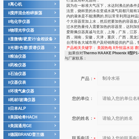
行业应用补充说明：
离心机
‖
因为在一标准大气压下，水达到沸点的条件是
法里，烧杯里的水在变成水蒸气前都只能有1
搅拌混合粉碎振荡
‖
内的液体是不能沸腾的.所以常常利用这种温
电化学仪器
个大容器里加上水，然后把要加热的容器放
‖
过水把热量传入需要加热的容器里，达到加
物理光学仪器
‖
爱斯佩仪器真诚与北京，上海，广东，江苏
西，湖南，安徽，天津，重庆，广西，黑龙
显微镜/硬度计/金相设备
‖
台湾等各大城市用户及经销商提供的产品，
光谱/色谱/质谱仪器
‖
产品相关关键字：
美国热电
8升恒温水浴
赛
如果你对
Thermo HAAKE Phoenix II型
粮油仪器
‖
与厂家联系：
药检仪器
‖
石油仪器
‖
产品：
仪器仪表
‖
环境气象仪器
‖
您的单位：
耗材/玻璃仪器
‖
日本ALP
‖
美国哈希HACH
‖
您的姓名：
美国通用GE
‖
德国BRAND普兰德
‖
联系电话：