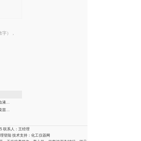
数字），
海尔HXC-608血液保存箱
海尔HBC-200疫苗保存箱2-8度
15 联系人：王经理
理登陆
技术支持：
化工仪器网