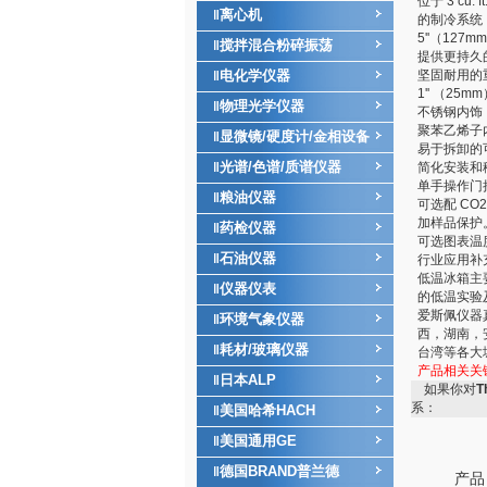
位于 3 cu.
离心机
‖
的制冷系统
5''（1
搅拌混合粉碎振荡
‖
提供更持久
电化学仪器
坚固耐用的
‖
1'' （2
物理光学仪器
‖
不锈钢内饰
聚苯乙烯子
显微镜/硬度计/金相设备
‖
易于拆卸的
光谱/色谱/质谱仪器
‖
简化安装和
单手操作门
粮油仪器
‖
可选配 CO
加样品保护
药检仪器
‖
可选图表温
石油仪器
‖
行业应用补
低温冰箱主
仪器仪表
‖
的低温实验
爱斯佩仪器
环境气象仪器
‖
西，湖南，
耗材/玻璃仪器
‖
台湾等各大
产品相关关
日本ALP
‖
如果你对
T
系：
美国哈希HACH
‖
美国通用GE
‖
德国BRAND普兰德
‖
产品