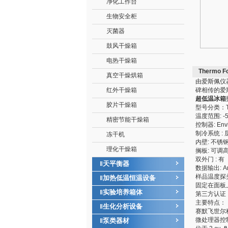
净化工作台
生物安全柜
灭菌器
鼓风干燥箱
电热干燥箱
Thermo
真空干燥烘箱
由爱斯佩仪
红外干燥箱
碑相传的爱
超低温冰箱
胶片干燥箱
型号分类：T
温度范围: -50
精密节能干燥箱
控制器: Env
制冷系统 :
冻干机
内壁: 不锈
理化干燥箱
搁板: 可调
双外门 : 有
天平衡器
‖
数据输出: Ana
样品温度探头
加热低温恒温设备
‖
固定在面板
实验培养箱体
‖
第三方认证 : U
主要特点：
生化分析设备
‖
赛默飞世尔科
微处理器控
泵类器材
‖