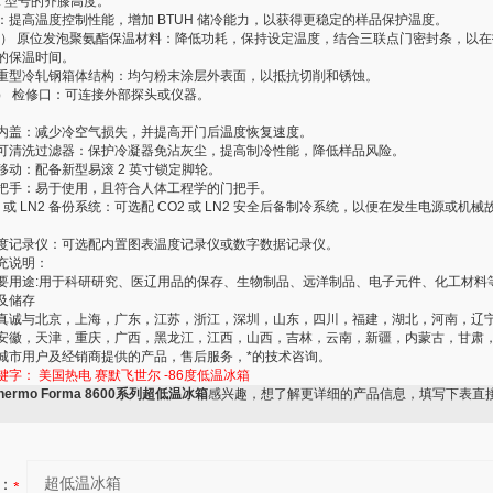
 ft. 型号的齐膝高度。
：提高温度控制性能，增加 BTUH 储冷能力，以获得更稳定的样品保护温度。
27mm） 原位发泡聚氨酯保温材料：降低功耗，保持设定温度，结合三联点门密封条，以
的保温时间。
重型冷轧钢箱体结构：均匀粉末涂层外表面，以抵抗切削和锈蚀。
5mm） 检修口：可连接外部探头或仪器。
内盖：减少冷空气损失，并提高开门后温度恢复速度。
可清洗过滤器：保护冷凝器免沾灰尘，提高制冷性能，降低样品风险。
移动：配备新型易滚 2 英寸锁定脚轮。
把手：易于使用，且符合人体工程学的门把手。
2 或 LN2 备份系统：可选配 CO2 或 LN2 安全后备制冷系统，以便在发生电源或机
。
度记录仪：可选配内置图表温度记录仪或数字数据记录仪。
充说明：
要用途:用于科研研究、医辽用品的保存、生物制品、远洋制品、电子元件、化工材料
及储存
真诚与北京，上海，广东，江苏，浙江，深圳，山东，四川，福建，湖北，河南，辽
安徽，天津，重庆，广西，黑龙江，江西，山西，吉林，云南，新疆，内蒙古，甘肃
城市用户及经销商提供的产品，售后服务，*的技术咨询。
键字：
美国热电
赛默飞世尔
-86度低温冰箱
hermo Forma 8600系列超低温冰箱
感兴趣，想了解更详细的产品信息，填写下表直
：