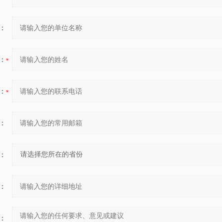
：
：
：
：
：
：
：