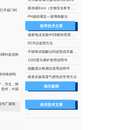
·
新加坡Esco（生物安全柜专业厂商）
在打开箱门时
·
PH值的测定—玻璃电极法
较早技术文章
·
凝胶电泳实验中EB胶的危害及处理措施
·
PCR仪使用方法
·
不慎将浓硫酸沾到皮肤或衣服上的处理方法
械故障时提供附
·
1200度马弗炉使用说明书
·
核酸蛋白检测仪使用说明书
等特殊材料
·
检查实验装置气密性的常用方法
宁，河北，陕
相关新闻
，贵州，中国
·
接与厂家联
相关技术文章
·