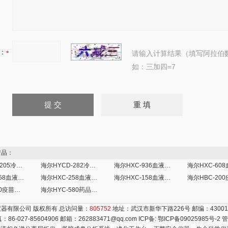
：
请输入计算结果（填写阿拉伯
如：三加四=7
品：
海尔HYCD-205冷藏冷冻箱
海尔HYCD-282冷藏冷冻箱
海尔HXC-936血液保存箱
海尔HXC-358血液保存箱
海尔HXC-258血液保存箱
海尔HXC-158血液保存箱
海尔HBC-70疫苗保存箱2-8度
海尔HYC-580药品保存箱2-8度
器有限公司 版权所有 总访问量：
805752
地址：武汉市新华下路226号 邮编：4300
真：86-027-85604906 邮箱：
262883471@qq.com
ICP备:
鄂ICP备09025985号-2
管