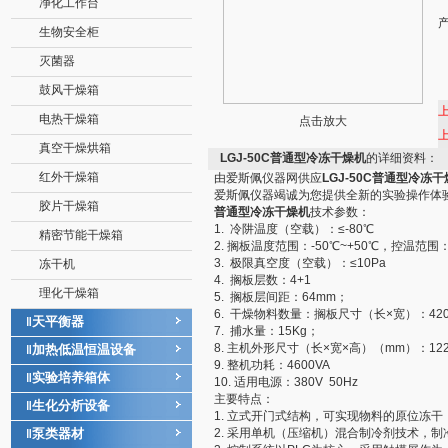
净化工作台
生物安全柜
灭菌器
鼓风干燥箱
电热干燥箱
点击放大
真空干燥烘箱
LGJ-50C普通型冷冻干燥机
的详细资料：
红外干燥箱
由爱斯佩仪器网供应
LGJ-50C普通型冷冻
爱斯佩仪器竭诚为您提供全新的实验操作体
胶片干燥箱
普通型冷冻干燥机
技术参数：
1. 冷阱温度（空载）：≤-80℃
精密节能干燥箱
2. 搁板温度范围：-50℃~+50℃，控温范围：
3. 极限真空度（空载）：≤10Pa
冻干机
4. 搁板层数：4+1
理化干燥箱
5. 搁板层间距：64mm；
6. 干燥物料数量：搁板尺寸（长×宽）：42
天平衡器
‖
7. 捕水量：15Kg；
8. 主机外形尺寸（长×宽×高）（mm）：1225×
加热低温恒温设备
‖
9. 整机功耗：4600VA
实验培养箱体
‖
10. 适用电源：380V 50Hz
主要特点：
生化分析设备
‖
1. 立式开门式结构，可实现物料的原位冻干
泵类器材
2. 采用单机（压缩机）混合制冷剂技术，
‖