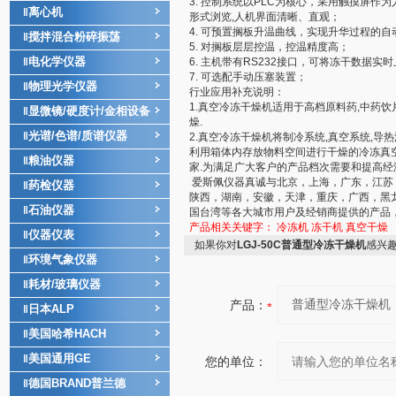
3. 控制系统以PLC为核心，采用触摸屏
离心机
‖
形式浏览,人机界面清晰、直观；
4. 可预置搁板升温曲线，实现升华过程的自
搅拌混合粉碎振荡
‖
5. 对搁板层层控温，控温精度高；
电化学仪器
‖
6. 主机带有RS232接口，可将冻干数据
7. 可选配手动压塞装置；
物理光学仪器
‖
行业应用补充说明：
1.真空冷冻干燥机适用于高档原料药,中药饮片
显微镜/硬度计/金相设备
‖
燥.
光谱/色谱/质谱仪器
‖
2.真空冷冻干燥机将制冷系统,真空系统,导
利用箱体内存放物料空间进行干燥的冷冻真空
粮油仪器
‖
家.为满足广大客户的产品档次需要和提高经
爱斯佩仪器真诚与北京，上海，广东，江苏
药检仪器
‖
陕西，湖南，安徽，天津，重庆，广西，黑
石油仪器
‖
国台湾等各大城市用户及经销商提供的产品
产品相关关键字：
冷冻机
冻干机
真空干燥
仪器仪表
‖
如果你对
LGJ-50C普通型冷冻干燥机
感兴
环境气象仪器
‖
耗材/玻璃仪器
‖
产品：
日本ALP
‖
美国哈希HACH
‖
美国通用GE
‖
您的单位：
德国BRAND普兰德
‖