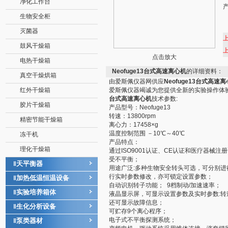
净化工作台
生物安全柜
灭菌器
鼓风干燥箱
点击放大
电热干燥箱
Neofuge13台式高速离心机
的详细资料：
真空干燥烘箱
由爱斯佩仪器网供应
Neofuge13台式高速
红外干燥箱
爱斯佩仪器竭诚为您提供全新的实验操作体
台式高速离心机
技术参数:
胶片干燥箱
产品型号：Neofuge13
转速：13800rpm
精密节能干燥箱
离心力：17458×g
温度控制范围 －10℃～40℃
冻干机
产品特点：
理化干燥箱
通过ISO9001认证、CE认证和医疗器械注册证
受不平衡；
天平衡器
‖
用途广泛:多种生物安全转头可选，可分别
行实时参数修改，亦可锁定设置参数；
加热低温恒温设备
‖
自动识别转子功能； 9档制动/加速速率；
实验培养箱体
‖
液晶显示屏，可显示设置参数及实时参数:转
还可显示故障信息；
生化分析设备
‖
可贮存9个离心程序；
电子式不平衡探测系统；
泵类器材
‖