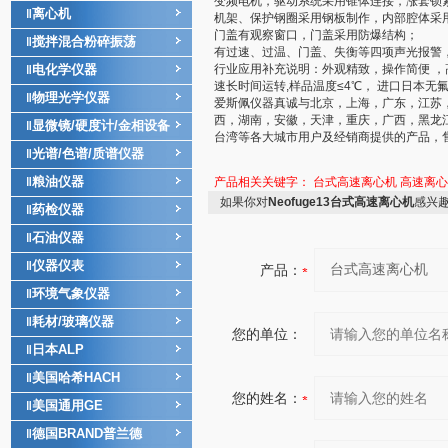
变频电机，驱动系统采用锥体连接，涨套锁
离心机
‖
机架、保护钢圈采用钢板制作，内部腔体采
门盖有观察窗口，门盖采用防爆结构；
搅拌混合粉碎振荡
‖
有过速、过温、门盖、失衡等四项声光报警
电化学仪器
行业应用补充说明：外观精致，操作简便 
‖
速长时间运转,样品温度≤4℃， 进口日本无
物理光学仪器
‖
爱斯佩仪器真诚与北京，上海，广东，江苏
西，湖南，安徽，天津，重庆，广西，黑龙
显微镜/硬度计/金相设备
‖
台湾等各大城市用户及经销商提供的产品，
光谱/色谱/质谱仪器
‖
粮油仪器
‖
产品相关关键字：
台式高速离心机
高速离心
如果你对
Neofuge13台式高速离心机
感兴
药检仪器
‖
石油仪器
‖
仪器仪表
‖
产品：
环境气象仪器
‖
耗材/玻璃仪器
‖
您的单位：
日本ALP
‖
美国哈希HACH
‖
您的姓名：
美国通用GE
‖
德国BRAND普兰德
‖