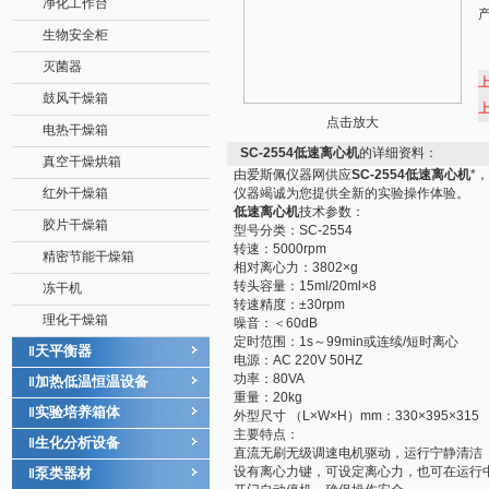
净化工作台
生物安全柜
灭菌器
鼓风干燥箱
点击放大
电热干燥箱
SC-2554低速离心机
的详细资料：
真空干燥烘箱
由爱斯佩仪器网供应
SC-2554低速离心机
*
红外干燥箱
仪器竭诚为您提供全新的实验操作体验。
低速离心机
技术参数：
胶片干燥箱
型号分类：SC-2554
转速：5000rpm
精密节能干燥箱
相对离心力：3802×g
转头容量：15ml/20ml×8
冻干机
转速精度：±30rpm
理化干燥箱
噪音：＜60dB
定时范围：1s～99min或连续/短时离心
天平衡器
‖
电源：AC 220V 50HZ
功率：80VA
加热低温恒温设备
‖
重量：20kg
实验培养箱体
‖
外型尺寸 （L×W×H）mm：330×395×315
主要特点：
生化分析设备
‖
直流无刷无级调速电机驱动，运行宁静清洁
设有离心力键，可设定离心力，也可在运行
泵类器材
‖