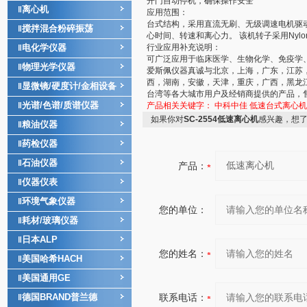
开门自动停机，确保操作安全
离心机
‖
应用范围：
台式结构，采用直流无刷、无级调速电机驱
搅拌混合粉碎振荡
‖
心时间、转速和离心力。 该机转子采用Ny
电化学仪器
行业应用补充说明：
‖
可广泛应用于临床医学、生物化学、免疫学
物理光学仪器
‖
爱斯佩仪器真诚与北京，上海，广东，江苏
西，湖南，安徽，天津，重庆，广西，黑龙
显微镜/硬度计/金相设备
‖
台湾等各大城市用户及经销商提供的产品，
光谱/色谱/质谱仪器
‖
产品相关关键字：
中科中佳
低速台式离心机
如果你对
SC-2554低速离心机
感兴趣，想
粮油仪器
‖
药检仪器
‖
石油仪器
‖
产品：
仪器仪表
‖
环境气象仪器
‖
您的单位：
耗材/玻璃仪器
‖
日本ALP
‖
您的姓名：
美国哈希HACH
‖
美国通用GE
‖
德国BRAND普兰德
联系电话：
‖