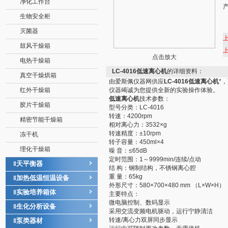
净化工作台
生物安全柜
灭菌器
鼓风干燥箱
点击放大
电热干燥箱
LC-4016低速离心机
的详细资料：
真空干燥烘箱
由爱斯佩仪器网供应
LC-4016低速离心机
*
红外干燥箱
仪器竭诚为您提供全新的实验操作体验。
低速离心机
技术参数：
胶片干燥箱
型号分类：LC-4016
转速：4200rpm
精密节能干燥箱
相对离心力：3532×g
转速精度：±10rpm
冻干机
转子容量：450ml×4
理化干燥箱
噪 音：≤65dB
定时范围：1～9999min/连续/点动
天平衡器
‖
结 构：钢制结构，不锈钢离心腔
重 量：65kg
加热低温恒温设备
‖
外形尺寸：580×700×480 mm （L×W×H）
实验培养箱体
‖
主要特点：
微电脑控制、数码显示
生化分析设备
‖
采用交流变频电机驱动，运行宁静清洁
转速/离心力双屏同步显示
泵类器材
‖