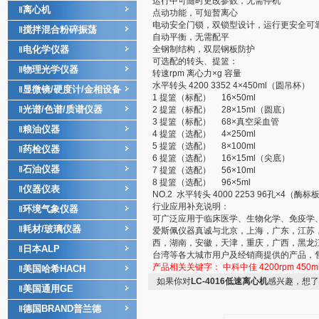
运行中可随时更改参数，无需停机
离心机
‖
点动功能，可短暂离心
电动安全门锁，双锁型设计，运行更安全可
搅拌混合粉碎振荡
‖
自动平衡，无需配平
电化学仪器
全钢制结构，双层钢板防护
‖
可选配的转头、提篮：
物理光学仪器
‖
转速rpm 离心力×g 容量
水平转头 4200 3352 4×450ml（圆吊杯）
显微镜/硬度计/金相设备
‖
1 提篮（标配） 16×50ml
光谱/色谱/质谱仪器
‖
2 提篮（标配） 28×15ml（圆底）
3 提篮（标配） 68×真空采血管
粮油仪器
‖
4 提篮（选配） 4×250ml
5 提篮（选配） 8×100ml
药检仪器
‖
6 提篮（选配） 16×15ml（尖底）
石油仪器
‖
7 提篮（选配） 56×10ml
8 提篮（选配） 96×5ml
仪器仪表
‖
NO.2 水平转头 4000 2253 96孔×4（酶标
行业应用补充说明：
环境气象仪器
‖
可广泛应用于临床医学、生物化学、免疫学
耗材/玻璃仪器
‖
爱斯佩仪器真诚与北京，上海，广东，江苏
西，湖南，安徽，天津，重庆，广西，黑龙
日本ALP
‖
台湾等各大城市用户及经销商提供的产品，
产品相关关键字：
中科中佳
4200rpm
450m
美国哈希HACH
‖
如果你对
LC-4016低速离心机
感兴趣，想了
美国通用GE
‖
德国BRAND普兰德
‖