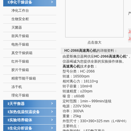
净化干燥设备
‖
净化工作台
生物安全柜
灭菌器
鼓风干燥箱
点击放大
电热干燥箱
HC-2066高速离心机
的详细资料：
真空干燥烘箱
由爱斯佩仪器网供应
HC-2066高速离心机
*
红外干燥箱
仪器竭诚为您提供全新的实验操作体验。
高速离心机
技术参数：
胶片干燥箱
型号分类：HC-2066
转速：16500rpm
精密节能干燥箱
相对离心力：18110×g
转子容量：10ml×8
冻干机
转速精度：≤20rpm
理化干燥箱
噪 音：≤60dB
定时范围：1min～999min/连续
天平衡器
‖
电源：220V 50Hz
功率：300VA
加热低温恒温设备
‖
重量：25kg
实验培养箱体
‖
外型尺寸：330×390×325 mm（L×W×H）
主要特点：
生化分析设备
‖