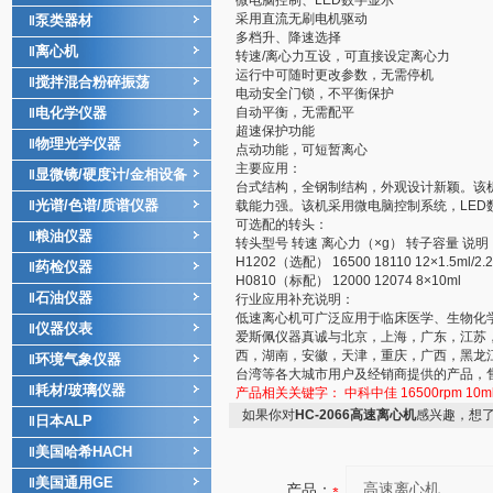
微电脑控制、LED数字显示
采用直流无刷电机驱动
泵类器材
‖
多档升、降速选择
离心机
‖
转速/离心力互设，可直接设定离心力
运行中可随时更改参数，无需停机
搅拌混合粉碎振荡
‖
电动安全门锁，不平衡保护
电化学仪器
自动平衡，无需配平
‖
超速保护功能
物理光学仪器
‖
点动功能，可短暂离心
主要应用：
显微镜/硬度计/金相设备
‖
台式结构，全钢制结构，外观设计新颖。该
光谱/色谱/质谱仪器
‖
载能力强。该机采用微电脑控制系统，LED
可选配的转头：
粮油仪器
‖
转头型号 转速 离心力（×g） 转子容量 说明
H1202（选配） 16500 18110 12×1.5ml/2
药检仪器
‖
H0810（标配） 12000 12074 8×10ml
石油仪器
‖
行业应用补充说明：
低速离心机可广泛应用于临床医学、生物化
仪器仪表
‖
爱斯佩仪器真诚与北京，上海，广东，江苏
西，湖南，安徽，天津，重庆，广西，黑龙
环境气象仪器
‖
台湾等各大城市用户及经销商提供的产品，
耗材/玻璃仪器
‖
产品相关关键字：
中科中佳
16500rpm
10m
如果你对
HC-2066高速离心机
感兴趣，想
日本ALP
‖
美国哈希HACH
‖
美国通用GE
‖
产品：