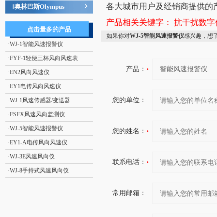
各大城市用户及经销商提供的
奥林巴斯Olympus
‖
产品相关关键字：
抗干扰数字
点击量多的产品
如果你对
WJ-5智能风速报警仪
感兴趣，想
·
WJ-1智能风速报警仪
·
FYF-1轻便三杯风向风速表
产品：
·
EN2风向风速仪
·
EY1电传风向风速仪
您的单位：
·
WJ-1风速传感器/变送器
·
FSFX风速风向监测仪
·
WJ-5智能风速报警仪
您的姓名：
·
EY1-A电传风向风速仪
·
WJ-3E风速风向仪
联系电话：
·
WJ-8手持式风速风向仪
常用邮箱：