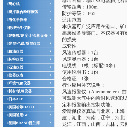
输出容量：输出继电器触点容量3A
离心机
‖
传输距离：100m
搅拌混合粉碎振荡
‖
防护等级：IP65
适用范围
电化学仪器
‖
本仪器可广泛应用在港口、矿
物理光学仪器
‖
高层设备等部门。本仪器可有
显微镜/硬度计/金相设备
‖
的损失
光谱/色谱/质谱仪器
‖
成套性
粮油仪器
‖
风速传感器：1台
风速显示器：1台
药检仪器
‖
电缆线：1根（标配20米）
石油仪器
‖
使用说明书：1份
仪器仪表
‖
合格证：1张
环境气象仪器
‖
行业应用补充说明：
耗材/玻璃仪器
风速报警仪（Anemomete
‖
可观测大气中的瞬时风速和以
日本ALP
‖
定和报警输出控制功能。
美国哈希HACH
‖
爱斯佩仪器真诚与北京，上海
美国通用GE
‖
建，湖北，河南，辽宁，河北
德国BRAND普兰德
‖
龙江，江西，山西，吉林，云