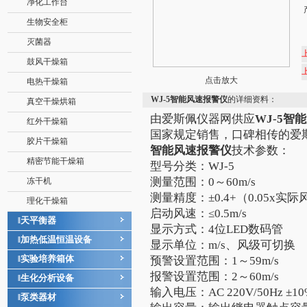
净化工作台
生物安全柜
灭菌器
鼓风干燥箱
点击放大
电热干燥箱
WJ-5智能风速报警仪
的详细资料：
真空干燥烘箱
由爱斯佩仪器网供应
WJ-5智
红外干燥箱
国家规定销售，口碑相传的爱
胶片干燥箱
智能风速报警仪
技术参数：
精密节能干燥箱
型号分类：WJ-5
测量范围：0～60m/s
冻干机
测量精度：±0.4+（0.05x实际
理化干燥箱
启动风速：≤0.5m/s
天平衡器
‖
显示方式：4位LED数码管
加热低温恒温设备
‖
显示单位：m/s、风级可切换
实验培养箱体
‖
预警设置范围：1～59m/s
报警设置范围：2～60m/s
生化分析设备
‖
输入电压：AC 220V/50Hz ±10
泵类器材
‖